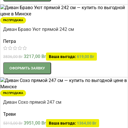
РАСПРОДАЖА
Диван Браво Уют прямой 242 см
Петра
3217,00
Br
3836,00
Br
Ваша выгода:
619,00
Br
ОФОРМИТЬ ЗАЯВКУ
РАСПРОДАЖА
Диван Сохо прямой 247 см
Треви
3951,00
Br
5315,00
Br
Ваша выгода:
1364,00
Br