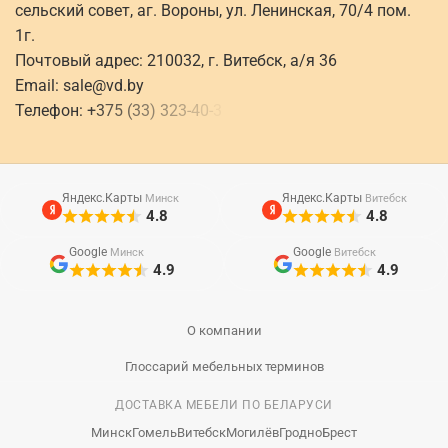
сельский совет, аг. Вороны, ул. Ленинская, 70/4 пом.
1г.
Почтовый адрес: 210032, г. Витебск, а/я 36
Email:
sale@vd.by
Телефон:
+
3
7
5
(
3
3
)
3
2
3
-
4
0
-
3
Яндекс.Карты
Яндекс.Карты
Минск
Витебск
4.8
4.8
Google
Google
Минск
Витебск
4.9
4.9
О компании
Глоссарий мебельных терминов
ДОСТАВКА МЕБЕЛИ ПО БЕЛАРУСИ
Минск
Гомель
Витебск
Могилёв
Гродно
Брест