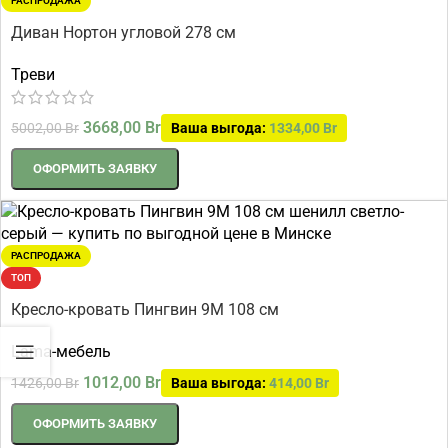
РАСПРОДАЖА
Диван Нортон угловой 278 см
Треви
3668,00
Br
5002,00
Br
Ваша выгода:
1334,00
Br
ОФОРМИТЬ ЗАЯВКУ
РАСПРОДАЖА
ТОП
Кресло-кровать Пингвин 9М 108 см
Lama-мебель
1012,00
Br
1426,00
Br
Ваша выгода:
414,00
Br
ОФОРМИТЬ ЗАЯВКУ