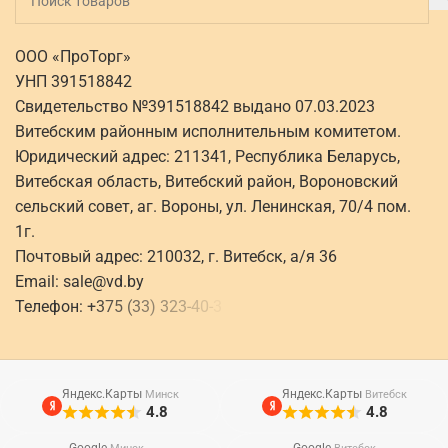
ООО «ПроТорг»
УНП 391518842
Свидетельство №391518842 выдано 07.03.2023
Витебским районным исполнительным комитетом.
Юридический адрес: 211341, Республика Беларусь,
Витебская область, Витебский район, Вороновский
сельский совет, аг. Вороны, ул. Ленинская, 70/4 пом.
1г.
Почтовый адрес: 210032, г. Витебск, а/я 36
Email:
sale@vd.by
Телефон:
+
3
7
5
(
3
3
)
3
2
3
-
4
0
-
3
Яндекс.Карты
Яндекс.Карты
Минск
Витебск
4.8
4.8
Google
Google