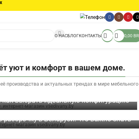
х
О НАС
БЛОГ
КОНТАКТЫ
0,00
BR
аёт уют и комфорт в вашем доме.
её производства и актуальных трендах в мире мебельного
 как выбрать идеальную конфигурацию
в рассрочку в Беларуси: что важно знать