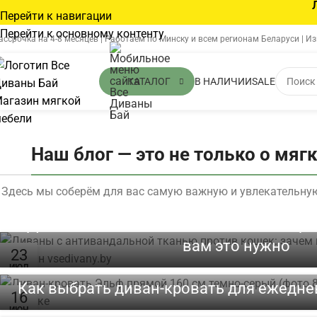
Перейти к навигации
Перейти к основному контенту
ассрочка на 4-8 месяцев | Работаем по Минску и всем регионам Беларуси | И
В НАЛИЧИИ
SALE
КАТАЛОГ
Наш блог — это не только о мяг
Здесь мы соберём для вас самую важную и увлекательную
Диваны с антивандальной тканью про
вам это нужно
23
ИЮЛ
Как выбрать диван-кровать для ежедне
Угловой или прямой диван: что лу
16
ИЮН
квартиры?