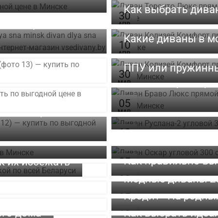
Как выбрать дива
30
нилл: сравнение
АПР
Какие диваны в мо
10
АПР
ППУ или пружинны
30
Подбираем ра
МАР
Как выбрать уг
05
эко-материалы в
МАР
ерьере: идеи для
Уход за обивкой
18
ЯНВ
Как правильно вы
к их избежать
05
НОЯ
Модные диваны 20
02
ИЮН
Кредит «На родны
25
АПР
его дома
Как выбрать идеа
18