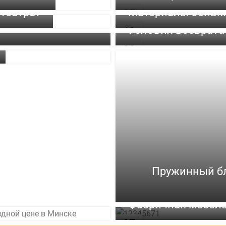
ФЕВ
театра?
Материалы обивк
05
р: оптимальные
ФЕВ
Условия возврата
13
ОКТ
30
АВГ
Пружинный бл
Фабричная мебель,
17