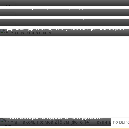
МАР
Как выбрать диван для домашнего кино
13
Диваны для малогабаритных кварти
ФЕВ
решения
13
ОКТ
Диван для сна, что учесть при выборе?
05
ОКТ
17
СЕН
Как выбрать идеальный диван?
18