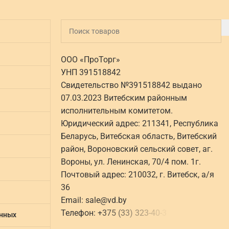
ООО «ПроТорг»
УНП 391518842
Свидетельство №391518842 выдано
07.03.2023 Витебским районным
исполнительным комитетом.
Юридический адрес: 211341, Республика
Беларусь, Витебская область, Витебский
район, Вороновский сельский совет, аг.
Вороны, ул. Ленинская, 70/4 пом. 1г.
Почтовый адрес: 210032, г. Витебск, а/я
36
Email:
sale@vd.by
Телефон:
+
3
7
5
(
3
3
)
3
2
3
-
4
0
-
3
анных