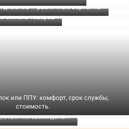
и диванов — различные варианты
 и обмена товаров
ок или ППУ: комфорт, срок службы,
стоимость.
 стоит ли своих денег?