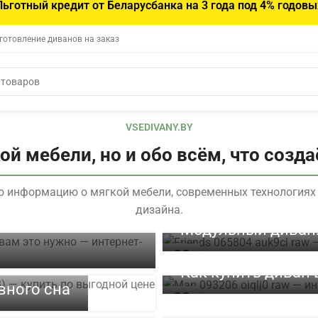
Льготный кредит от Беларусбанка на 3 года под 4% годовы
зготовление диванов на заказ
VSEDIVANY.BY
кой мебели, но и обо всём, что созд
 информацию о мягкой мебели, современных технологиях 
дизайна.
тив кошек: зачем
Модульный диван:
30
ИЮН
Как купить диван 
вного сна
чше для вашей
02
ИЮН