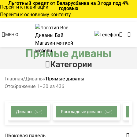
Льготный кредит от Беларусбанка на 3 года под 4%
Перейти к навигации
годовых
Перейти к основному контенту
МЕНЮ
Прямые диваны
Категории
Главная
/
Диваны
/
Прямые диваны
Отображение 1–30 из 436
Диваны
Раскладные диваны
Не
(695)
(628)
Боковая панель