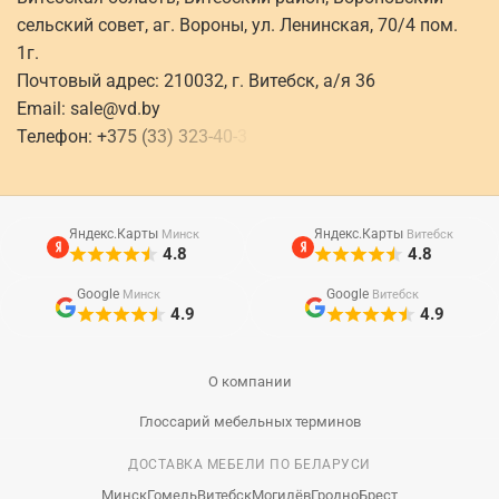
сельский совет, аг. Вороны, ул. Ленинская, 70/4 пом.
1г.
Почтовый адрес: 210032, г. Витебск, а/я 36
Email:
sale@vd.by
Телефон:
+
3
7
5
(
3
3
)
3
2
3
-
4
0
-
3
Яндекс.Карты
Яндекс.Карты
Минск
Витебск
4.8
4.8
Google
Google
Минск
Витебск
4.9
4.9
О компании
Глоссарий мебельных терминов
ДОСТАВКА МЕБЕЛИ ПО БЕЛАРУСИ
Минск
Гомель
Витебск
Могилёв
Гродно
Брест