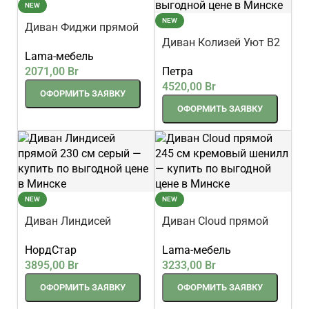
NEW
NEW
Диван Фиджи прямой
223 см серый
Диван Колизей Уют В2
Lama-мебель
прямой 215 см серый с
2071,00
Br
Петра
окантовкой
4520,00
Br
ОФОРМИТЬ ЗАЯВКУ
ОФОРМИТЬ ЗАЯВКУ
NEW
NEW
Диван Линдисей
Диван Cloud прямой
прямой 230 см серый
245 см кремовый
НордСтар
Lama-мебель
шенилл
3895,00
Br
3233,00
Br
ОФОРМИТЬ ЗАЯВКУ
ОФОРМИТЬ ЗАЯВКУ