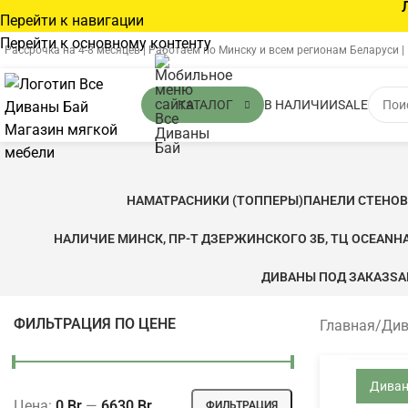
Перейти к навигации
Перейти к основному контенту
Рассрочка на 4-8 месяцев | Работаем по Минску и всем регионам Беларуси |
В НАЛИЧИИ
SALE
КАТАЛОГ
НАМАТРАСНИКИ (ТОППЕРЫ)
ПАНЕЛИ СТЕНО
НАЛИЧИЕ МИНСК, ПР-Т ДЗЕРЖИНСКОГО 3Б, ТЦ OCEAN
Н
ДИВАНЫ ПОД ЗАКАЗ
SA
ФИЛЬТРАЦИЯ ПО ЦЕНЕ
Главная
/
Ди
Дива
Цена:
0 Br
—
6630 Br
ФИЛЬТРАЦИЯ