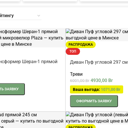
РАСПРОДАЖА
ТОП
нсформер Шеран-1 прямой
Диван Пуф угловой 297 см
рый микровелюр Plaza
Треви
4930,00
Br
6001,00
Br
Ь ЗАЯВКУ
Ваша выгода:
1071,00
Br
ОФОРМИТЬ ЗАЯВКУ
РАСПРОДАЖА