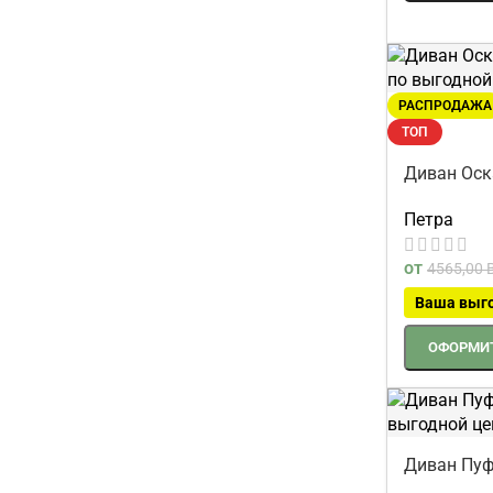
РАСПРОДАЖА
ТОП
Диван Оск
Петра
от
4565,00
Ваша выг
ОФОРМИТ
Диван Пуф