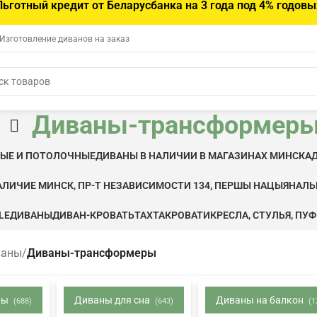
Льготный кредит от Беларусбанка на 3 года под 4% годовы
 Изготовление диванов на заказ
Диваны-трансформер
ВЫЕ И ПОТОЛОЧНЫЕ
ДИВАНЫ В НАЛИЧИИ В МАГАЗИНАХ МИНСКА
АЛИЧИЕ МИНСК, ПР-Т НЕЗАВИСИМОСТИ 134, ПЕРШЫ НАЦЫЯНАЛ
LE
ДИВАНЫ
ДИВАН-КРОВАТЬ
ТАХТА
КРОВАТИ
КРЕСЛА, СТУЛЬЯ, ПУ
ваны
/
Диваны-трансформеры
ны
Диваны для сна
Диваны на балкон
(688)
(643)
(1