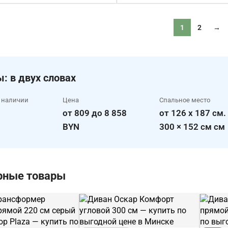
1
2
→
: в двух словах
 наличии
Цена
Спальное место
от 809 до 8 858
от 126 x 187 см.
BYN
300 × 152 см см
рные товары