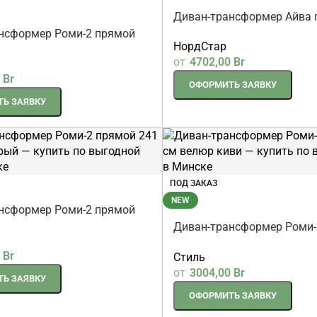
Диван-трансформер Айва 
см желтый
нсформер Роми-2 прямой
НордСтар
люр киви
от
4702,00
Br
0
Br
ОФОРМИТЬ ЗАЯВКУ
Ь ЗАЯВКУ
ПОД ЗАКАЗ
NEW
нсформер Роми-2 прямой
люр бежевый
Диван-трансформер Роми-
241 см велюр серый
0
Br
Стиль
от
3004,00
Br
Ь ЗАЯВКУ
ОФОРМИТЬ ЗАЯВКУ