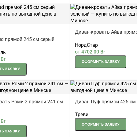
Диван-кровать Айва прямо
зеленый
ud прямой 245 см серый
НордСтар
от
4702,00
Br
ель
0
Br
ОФОРМИТЬ ЗАЯВКУ
Ь ЗАЯВКУ
вать Роми-2 прямой 241 см
Диван Пуф прямой 425 см
Треви
0
Br
ОФОРМИТЬ ЗАЯВКУ
Ь ЗАЯВКУ