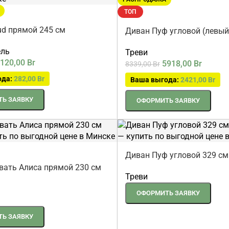
ТОП
ud прямой 245 см
Диван Пуф угловой (левый
юр серый
ель
Треви
120,00
Br
5918,00
Br
8339,00
Br
ода:
282,00
Br
Ваша выгода:
2421,00
Br
Ь ЗАЯВКУ
ОФОРМИТЬ ЗАЯВКУ
Диван Пуф угловой 329 см 
серый
вать Алиса прямой 230 см
Треви
ОФОРМИТЬ ЗАЯВКУ
Ь ЗАЯВКУ