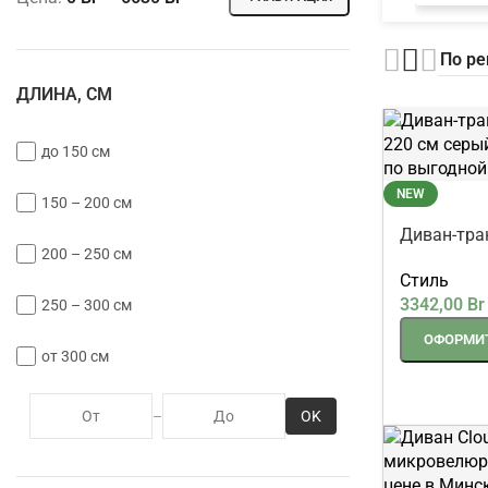
ДЛИНА, СМ
до 150 см
NEW
150 – 200 см
Диван-тра
200 – 250 см
220 см се
Стиль
3342,00
Br
250 – 300 см
ОФОРМИТ
от 300 см
OK
–