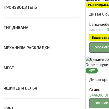
РАСПРОДАЖА
ПРОИЗВОДИТЕЛЬ
Диван Clo
микровел
Lama-меб
ТИП ДИВАНА
3
3402,00
Br
Ваша выг
МЕХАНИЗМ РАСКЛАДКИ
ОФОРМИТ
МЕСТ
NEW
Диван-кро
Dune
ЯЩИК ДЛЯ БЕЛЬЯ
Стиль
3446,00
Br
ОФОРМИТ
ЦВЕТ