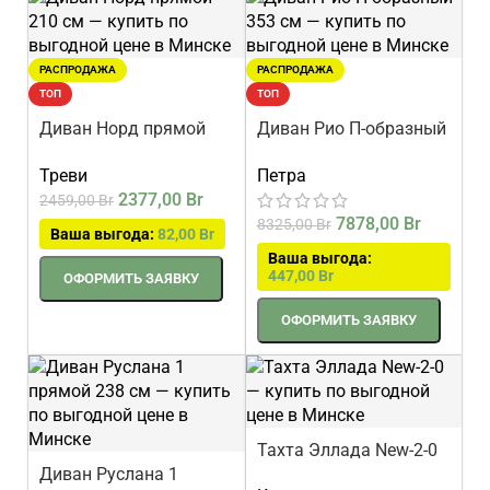
РАСПРОДАЖА
РАСПРОДАЖА
ТОП
ТОП
Диван Норд прямой
Диван Рио П-образный
210 см
353 см
Треви
Петра
2377,00
Br
2459,00
Br
7878,00
Br
8325,00
Br
Ваша выгода:
82,00
Br
Ваша выгода:
447,00
Br
ОФОРМИТЬ ЗАЯВКУ
ОФОРМИТЬ ЗАЯВКУ
Тахта Эллада New-2-0
Диван Руслана 1