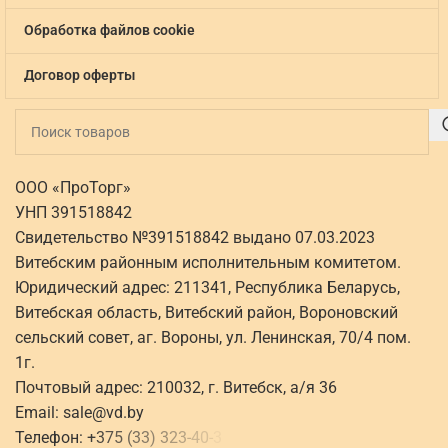
Обработка файлов cookie
Договор оферты
ООО «ПроТорг»
УНП 391518842
Свидетельство №391518842 выдано 07.03.2023
Витебским районным исполнительным комитетом.
Юридический адрес: 211341, Республика Беларусь,
Витебская область, Витебский район, Вороновский
сельский совет, аг. Вороны, ул. Ленинская, 70/4 пом.
1г.
Почтовый адрес: 210032, г. Витебск, а/я 36
Email:
sale@vd.by
Телефон:
+
3
7
5
(
3
3
)
3
2
3
-
4
0
-
3