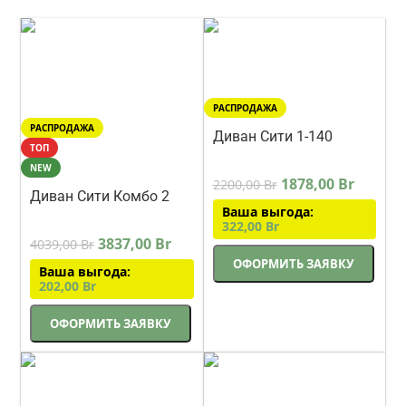
РАСПРОДАЖА
РАСПРОДАЖА
Диван Сити 1-140
ТОП
прямой 171 см синий
Lama-мебель
NEW
1878,00
Br
2200,00
Br
Диван Сити Комбо 2
Ваша выгода:
прямой 315 см
Lama-мебель
322,00
Br
бежевый с двумя
3837,00
Br
4039,00
Br
спальными местами
ОФОРМИТЬ ЗАЯВКУ
Ваша выгода:
202,00
Br
ОФОРМИТЬ ЗАЯВКУ