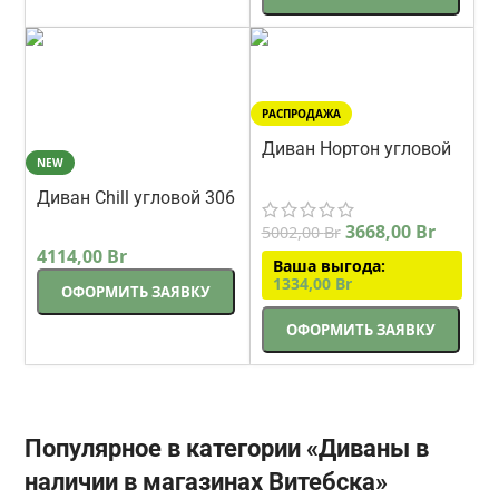
РАСПРОДАЖА
Диван Нортон угловой
NEW
278 см
Треви
Диван Chill угловой 306
см бежевый
DeStyle
3668,00
Br
5002,00
Br
микрошенилл
4114,00
Br
Ваша выгода:
1334,00
Br
ОФОРМИТЬ ЗАЯВКУ
ОФОРМИТЬ ЗАЯВКУ
Популярное в категории «Диваны в
наличии в магазинах Витебска»