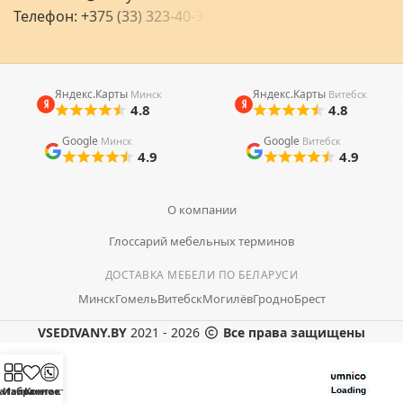
Телефон:
+
3
7
5
(
3
3
)
3
2
3
-
4
0
-
3
Яндекс.Карты
Яндекс.Карты
Минск
Витебск
4.8
4.8
Google
Google
Минск
Витебск
4.9
4.9
О компании
Глоссарий мебельных терминов
ДОСТАВКА МЕБЕЛИ ПО БЕЛАРУСИ
Минск
Гомель
Витебск
Могилёв
Гродно
Брест
VSEDIVANY.BY
2021 - 2026
Все права защищены
аталог
Избранное
Контакты
Loading