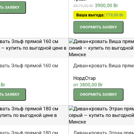
ель
Треви
3900,00
Br
4679,00
Br
Ь ЗАЯВКУ
Ваша выгода:
779,00
Br
ОФОРМИТЬ ЗАЯВКУ
вать Эльф прямой 160 см
Диван-кровать Виша прям
ый
синий
НордСтар
0
Br
от
3800,00
Br
Ь ЗАЯВКУ
ОФОРМИТЬ ЗАЯВКУ