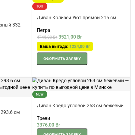
РАСПРОДАЖА
ТОП
Диван Колизей Уют прямой 215 см
зный 332
Петра
3521,00
Br
4745,00
Br
Ваша выгода:
1224,00
Br
ОФОРМИТЬ ЗАЯВКУ
NEW
Диван Кредо угловой 263 см бежевый
293.6 см
Треви
3376,00
Br