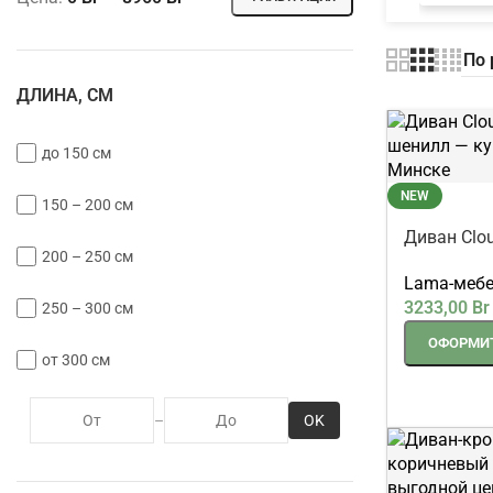
←
→
ДЛИНА, СМ
до 150 см
150 – 200 см
NEW
200 – 250 см
Диван Clo
шенилл
250 – 300 см
Lama-меб
3233,00
Br
от 300 см
ОФОРМИТ
OK
–