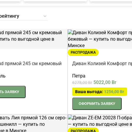
РАСПРОДАЖА
ud прямой 245 см кремовый
Диван Колизей Комфорт п
см бежевый
ель
Петра
5022,00
Br
6278,00
Br
Ваша выгода:
1256,00
Br
Ь ЗАЯВКУ
ОФОРМИТЬ ЗАЯВКУ