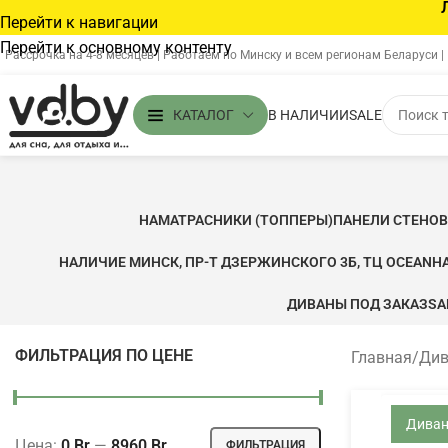
Перейти к навигации
Перейти к основному контенту
Рассрочка на 4-8 месяцев | Работаем по Минску и всем регионам Беларуси |
В НАЛИЧИИ
SALE
КАТАЛОГ
НАМАТРАСНИКИ (ТОППЕРЫ)
ПАНЕЛИ СТЕНО
НАЛИЧИЕ МИНСК, ПР-Т ДЗЕРЖИНСКОГО 3Б, ТЦ OCEAN
Н
ДИВАНЫ ПОД ЗАКАЗ
SA
ФИЛЬТРАЦИЯ ПО ЦЕНЕ
Главная
/
Ди
Дива
Цена:
0 Br
—
8960 Br
ФИЛЬТРАЦИЯ