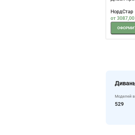
Диван-кро
зеленый
НордСтар
от
3087,0
ОФОРМИТ
Диваны
Моделей в
529