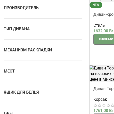
ПРОИЗВОДИТЕЛЬ
NEW
Диван-кро
серо-кори
ТИП ДИВАНА
Стиль
1632,00
Br
ОФОРМИТ
МЕХАНИЗМ РАСКЛАДКИ
МЕСТ
ЯЩИК ДЛЯ БЕЛЬЯ
Диван Тор
с узкими 
Корсак
ЦВЕТ