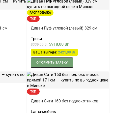
РАСПРОДАЖА
ТОП
1 см
Диван Пуф угловой (левый) 329 см
Треви
5918,00
Br
8339,00
Br
Ваша выгода:
2421,00
Br
ОФОРМИТЬ ЗАЯВКУ
ТОП
Диван Сити 160 без подлокотников
м