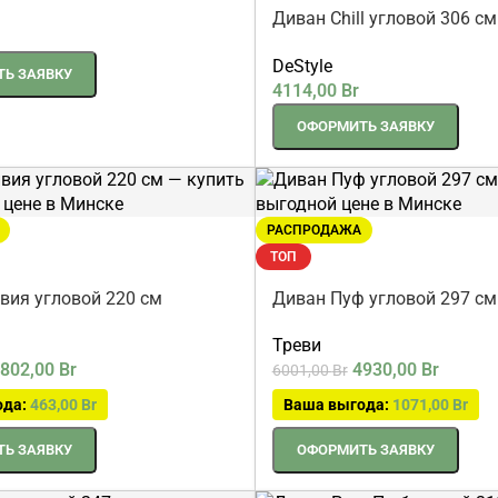
 прямой 180 см белый
NEW
Диван Chill угловой 306 с
микрошенилл
DeStyle
Ь ЗАЯВКУ
4114,00
Br
ОФОРМИТЬ ЗАЯВКУ
РАСПРОДАЖА
ТОП
вия угловой 220 см
Диван Пуф угловой 297 см
Треви
802,00
Br
4930,00
Br
6001,00
Br
ода:
463,00
Br
Ваша выгода:
1071,00
Br
Ь ЗАЯВКУ
ОФОРМИТЬ ЗАЯВКУ