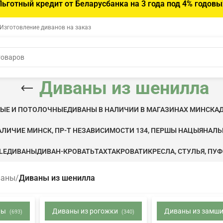
Льготный кредит от Беларусбанка на 3 года под 4% годовы
 Изготовление диванов на заказ
Диваны из шенилла
ВЫЕ И ПОТОЛОЧНЫЕ
ДИВАНЫ В НАЛИЧИИ В МАГАЗИНАХ МИНСКА
АЛИЧИЕ МИНСК, ПР-Т НЕЗАВИСИМОСТИ 134, ПЕРШЫ НАЦЫЯНАЛ
LE
ДИВАНЫ
ДИВАН-КРОВАТЬ
ТАХТА
КРОВАТИ
КРЕСЛА, СТУЛЬЯ, ПУ
ваны
/
Диваны из шенилла
ны
Диваны из рогожки
Диваны из замш
(693)
(340)