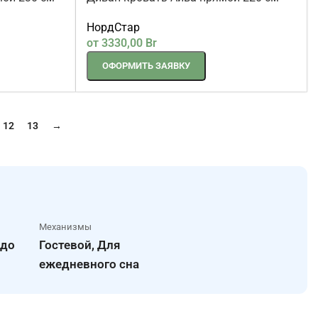
мой 230 см
Диван-кровать Айва прямой 220 см
горчичный
НордСтар
от
3330,00
Br
ОФОРМИТЬ ЗАЯВКУ
12
13
→
Механизмы
 до
Гостевой, Для
ежедневного сна