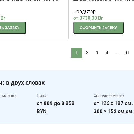
вать Эльф прямой 180 см
Диван-кровать Этран пря
серый
НордСтар
0
Br
от
3730,00
Br
Ь ЗАЯВКУ
ОФОРМИТЬ ЗАЯВКУ
1
2
3
4
…
11
: в двух словах
 наличии
Цена
Спальное место
от 809 до 8 858
от 126 x 187 см.
BYN
300 × 152 см см