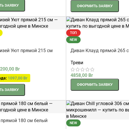
4344,00
Br
Ь ЗАЯВКУ
ОФОРМИТЬ ЗАЯВКУ
ТОП
NEW
изей Уют прямой 215 см
Диван Клауд прямой 265 
Треви
200,00
Br
4858,00
Br
ода:
1097,00
Br
ОФОРМИТЬ ЗАЯВКУ
Ь ЗАЯВКУ