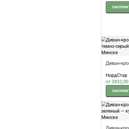
Lama-меб
1474,00
Br
ОФОРМИТ
Диван-кро
темно-сер
НордСтар
от
2832,0
ОФОРМИТ