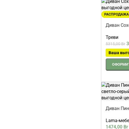
РАСПРОДАЖА
Диван Сох
Треви
3
5315,00
Br
Ваша выг
ОФОРМИТ
Диван Пин
светло-се