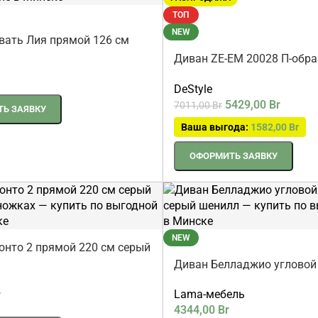
РАСПРОДАЖА
ТОП
NEW
вать Лия прямой 126 см
чневый шенилл
Диван ZE-EM 20028 П-обра
см
DeStyle
5429,00
Br
7011,00
Br
Ь ЗАЯВКУ
Ваша выгода:
1582,00
Br
ОФОРМИТЬ ЗАЯВКУ
NEW
онто 2 прямой 220 см серый
подлокотниками
Диван Белладжио угловой 
серый шенилл
Lama-мебель