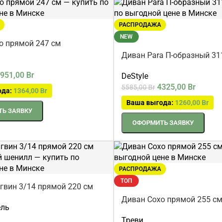
РАСПРОДАЖА
NEW
о прямой 247 см
Диван Para П-образный 31
951,00
Br
DeStyle
4325,00
Br
5585,00
Br
ода:
1364,00
Br
Ваша выгода:
1260,00
Br
Ь ЗАЯВКУ
ОФОРМИТЬ ЗАЯВКУ
РАСПРОДАЖА
ТОП
гвин 3/14 прямой 220 см
рый шенилл
Диван Сохо прямой 255 с