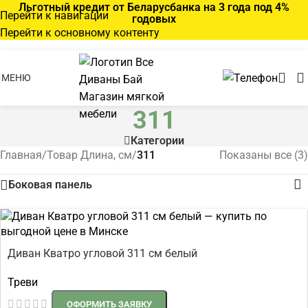
Льготный кредит от Беларусбанка на 3 года под 4%
Перейти к навигации
годовых
Перейти к основному контенту
МЕНЮ
311
Категории
Главная
/
Товар Длина, см
/
311
Показаны все (3)
Боковая панель
Диван Кватро угловой 311 см белый
Треви
ОФОРМИТЬ ЗАЯВКУ