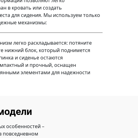
ормации позволяют легко
ан в кровать или создать
ста для сидения. Мы используем только
дежные механизмы:
низм легко раскладывается: потяните
те нижний блок, который поднимется
Спинка и сиденье остаются
мпактный и прочный, оснащен
вянными элементами для надежности
модели
х особенностей –
 в повседневном