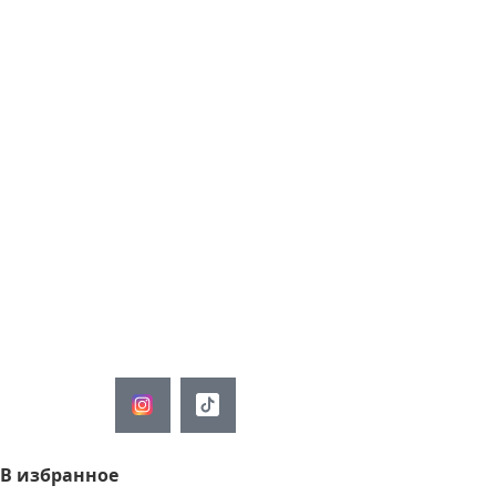
Гарантия до 24
месяца
Повышенная
гарантия. Мы
уверены в
качестве наших
товаров.
Доставка
Мы сами привезем,
занесем и соберем Ваше
изделие.
В избранное