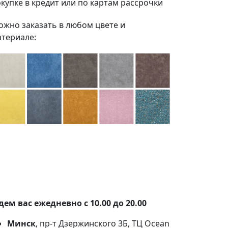
купке в кредит или по картам рассрочки
жно заказать в любом цвете и
териале:
100+ тканей на выбор
Наши партнеры:
Белкрафт
,
Фабрика
Фурнитуры
.
ем вас ежедневно с 10.00 до 20.00
Минск
, пр-т Дзержинского 3Б, ТЦ Ocean