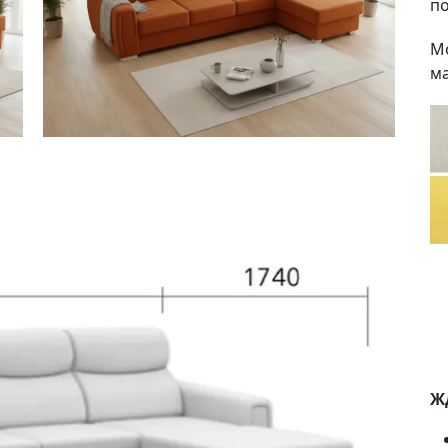
по
Мо
ма
Жд