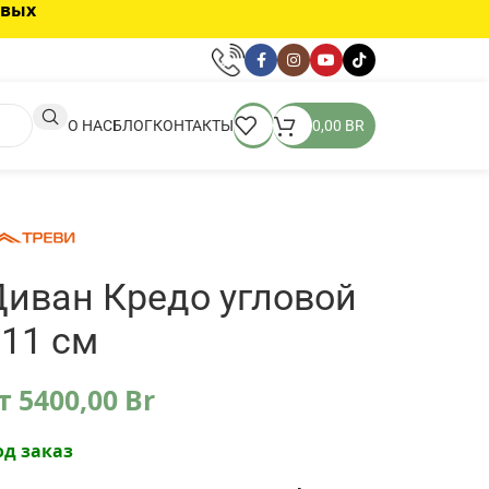
овых
О НАС
БЛОГ
КОНТАКТЫ
0,00
BR
Диван Кредо угловой
11 см
т
5400,00
Br
од заказ