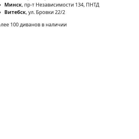
Минск
, пр-т Независимости 134, ПНТД
Витебск
, ул. Бровки 22/2
лее 100 диванов в наличии
Льготный потребительский
кредит от "Беларусбанк"
на 3 года под 4% годовых
Для приобретения товаров
белорусского производства.
Таких брендов как
Треви
и
Петра
Беспроцентная рассрочка
Рассрочка оформляется на 3/5/8
месяцев.