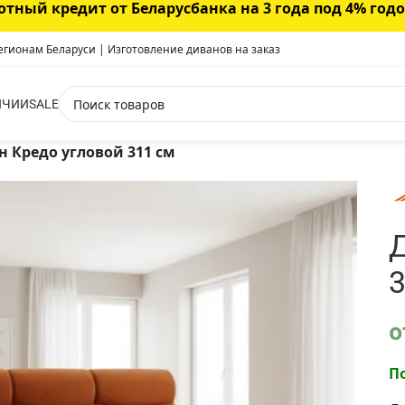
отный кредит от Беларусбанка на 3 года под 4% год
регионам Беларуси | Изготовление диванов на заказ
ИЧИИ
SALE
н Кредо угловой 311 см
3
о
П