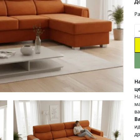
Д
Ра
-
Н
це
На
ма
ва
В
ид
др