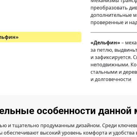
Механизмы трансф
преобразовать див
дополнительные ме
проверенные и на
льфин
»
«Дельфин»
– меха
за петлю, выдвинь
и зафиксируется. 
неподвижными. Ко
стальными и дере
и долговечности
ельные особенности данной 
ью и тщательно продуманным дизайном. Среди ключевы
ты обеспечивают высокий уровень комфорта и удобства