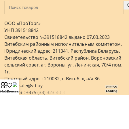
ООО «ПроТорг»
УНП 391518842
Свидетельство №391518842 выдано 07.03.2023
Витебским районным исполнительным комитетом.
Юридический адрес: 211341, Республика Беларусь,
Витебская область, Витебский район, Вороновский
сельский совет, аг. Вороны, ул. Ленинская, 70/4 пом.
1г.
Почтовый адрес: 210032, г. Витебск, а/я 36
Email:
sale@vd.by
аталог
Избранное
Контакты
Телефон:
+
3
7
5
(
3
3
)
3
2
3
-
4
0
-
3
Loading
Яндекс.Карты
Яндекс.Карты
Минск
Витебск
4.8
4.8