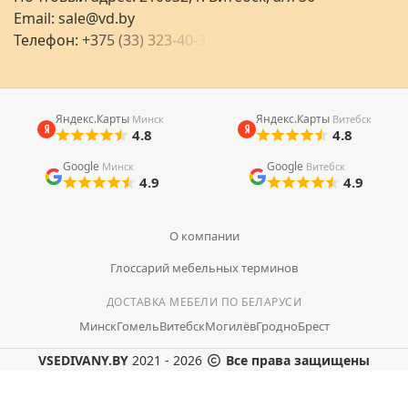
Email:
sale@vd.by
Телефон:
+
3
7
5
(
3
3
)
3
2
3
-
4
0
-
3
Яндекс.Карты
Яндекс.Карты
Минск
Витебск
4.8
4.8
Google
Google
Минск
Витебск
4.9
4.9
О компании
Глоссарий мебельных терминов
ДОСТАВКА МЕБЕЛИ ПО БЕЛАРУСИ
Минск
Гомель
Витебск
Могилёв
Гродно
Брест
VSEDIVANY.BY
2021 - 2026
Все права защищены