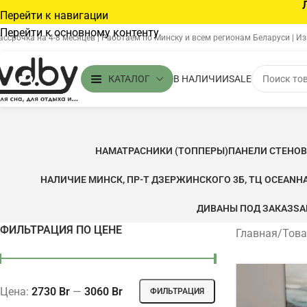
Перейти к навигации
Перейти к основному контенту
ассрочка на 4-8 месяцев | Работаем по Минску и всем регионам Беларуси | И
В НАЛИЧИИ
SALE
КАТАЛОГ
НАМАТРАСНИКИ (ТОППЕРЫ)
ПАНЕЛИ СТЕНО
НАЛИЧИЕ МИНСК, ПР-Т ДЗЕРЖИНСКОГО 3Б, ТЦ OCEAN
Н
ДИВАНЫ ПОД ЗАКАЗ
SA
ФИЛЬТРАЦИЯ ПО ЦЕНЕ
Главная
/
Това
Цена:
2730 Br
—
3060 Br
ФИЛЬТРАЦИЯ