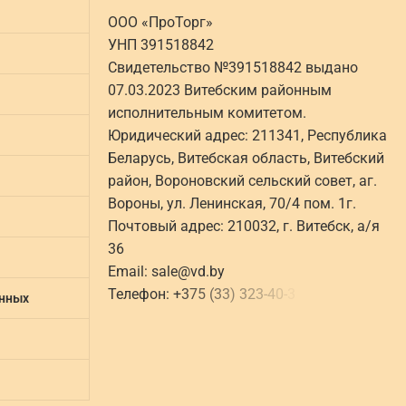
ООО «ПроТорг»
УНП 391518842
Свидетельство №391518842 выдано
07.03.2023 Витебским районным
исполнительным комитетом.
Юридический адрес: 211341, Республика
Беларусь, Витебская область, Витебский
район, Вороновский сельский совет, аг.
Вороны, ул. Ленинская, 70/4 пом. 1г.
Почтовый адрес: 210032, г. Витебск, а/я
36
Email:
sale@vd.by
Телефон:
+
3
7
5
(
3
3
)
3
2
3
-
4
0
-
3
анных