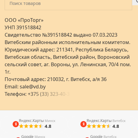
ООО «ПроТорг»
УНП 391518842
Свидетельство №391518842 выдано 07.03.2023
Витебским районным исполнительным комитетом.
Юридический адрес: 211341, Республика Беларусь,
Витебская область, Витебский район, Вороновский
сельский совет, аг. Вороны, ул. Ленинская, 70/4 пом.
1г.
Почтовый адрес: 210032, г. Витебск, а/я 36
Email:
sale@vd.by
Телефон:
+
3
7
5
(
3
3
)
3
2
3
-
4
0
-
3
Яндекс.Карты
Яндекс.Карты
Минск
Витебск
4.8
4.8
Google
Google
Минск
Витебск