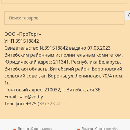
ООО «ПроТорг»
УНП 391518842
Свидетельство №391518842 выдано 07.03.2023
Витебским районным исполнительным комитетом.
Юридический адрес: 211341, Республика Беларусь,
Витебская область, Витебский район, Вороновский
сельский совет, аг. Вороны, ул. Ленинская, 70/4 пом.
1г.
Почтовый адрес: 210032, г. Витебск, а/я 36
Email:
sale@vd.by
Телефон:
+
3
7
5
(
3
3
)
3
2
3
-
4
0
-
3
Яндекс.Карты
Яндекс.Карты
Минск
Витебск