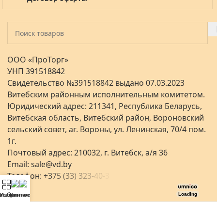
ООО «ПроТорг»
УНП 391518842
Свидетельство №391518842 выдано 07.03.2023
Витебским районным исполнительным комитетом.
Юридический адрес: 211341, Республика Беларусь,
Витебская область, Витебский район, Вороновский
сельский совет, аг. Вороны, ул. Ленинская, 70/4 пом.
1г.
Почтовый адрес: 210032, г. Витебск, а/я 36
Email:
sale@vd.by
Телефон:
+
3
7
5
(
3
3
)
3
2
3
-
4
0
-
3
аталог
Избранное
Контакты
Loading