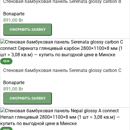
Стеновая бамбуковая панель Serenata glossy carbon B
connect Серената глянцевый карбон 2800×1100×8 мм (1
Bonaparte
шт = 3,08 кв.м)
891,00
Br
ОФОРМИТЬ ЗАЯВКУ
NEW
Стеновая бамбуковая панель Serenata glossy carbon C
connect Серената глянцевый карбон 2800×1100×8 мм (1
Bonaparte
шт = 3,08 кв.м)
891,00
Br
ОФОРМИТЬ ЗАЯВКУ
NEW