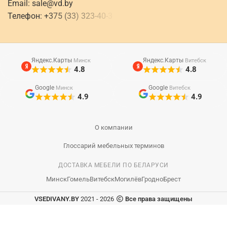
Email:
sale@vd.by
Телефон:
+
3
7
5
(
3
3
)
3
2
3
-
4
0
-
3
Яндекс.Карты
Яндекс.Карты
Минск
Витебск
4.8
4.8
Google
Google
Минск
Витебск
4.9
4.9
О компании
Глоссарий мебельных терминов
ДОСТАВКА МЕБЕЛИ ПО БЕЛАРУСИ
Минск
Гомель
Витебск
Могилёв
Гродно
Брест
VSEDIVANY.BY
2021 - 2026
Все права защищены