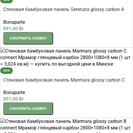
Стеновая бамбуковая панель Serenata glossy carbon A
connect Серената глянцевый карбон 2800×1100×8 мм (1
Bonaparte
шт = 3,08 кв.м)
891,00
Br
ОФОРМИТЬ ЗАЯВКУ
NEW
Стеновая бамбуковая панель Marmara glossy carbon C
connect Мрамор глянцевый карбон 2800×1080×8 мм (1
Bonaparte
шт = 3,024 кв.м)
891,00
Br
ОФОРМИТЬ ЗАЯВКУ