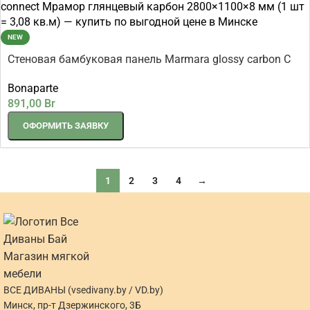
NEW
Стеновая бамбуковая панель Marmara glossy carbon C
connect Мрамор глянцевый карбон 2800×1100×8 мм (1
Bonaparte
шт = 3,08 кв.м)
891,00
Br
ОФОРМИТЬ ЗАЯВКУ
1
2
3
4
→
ВСЕ ДИВАНЫ (vsedivany.by / VD.by)
Минск, пр-т Дзержинского, 3Б