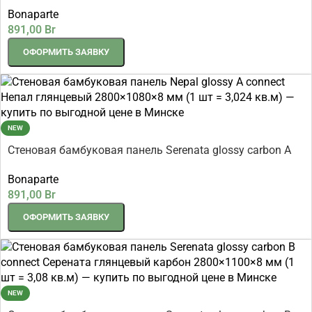
connect Серената глянцевый карбон 2800×1080×8 мм (1
Bonaparte
шт = 3,024 кв.м)
891,00
Br
ОФОРМИТЬ ЗАЯВКУ
NEW
Стеновая бамбуковая панель Serenata glossy carbon A
connect Серената глянцевый карбон 2800×1080×8 мм (1
Bonaparte
шт = 3,024 кв.м)
891,00
Br
ОФОРМИТЬ ЗАЯВКУ
NEW