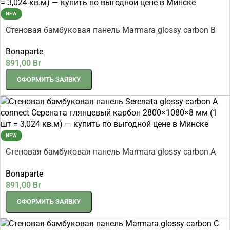
NEW
Стеновая бамбуковая панель Marmara glossy carbon B
connect Мрамор глянцевый карбон 2800×1080×8 мм (1
Bonaparte
шт = 3,024 кв.м)
891,00
Br
ОФОРМИТЬ ЗАЯВКУ
NEW
Стеновая бамбуковая панель Marmara glossy carbon A
connect Мрамор глянцевый карбон 2800×1080×8 мм (1
Bonaparte
шт = 3,024 кв.м)
891,00
Br
ОФОРМИТЬ ЗАЯВКУ