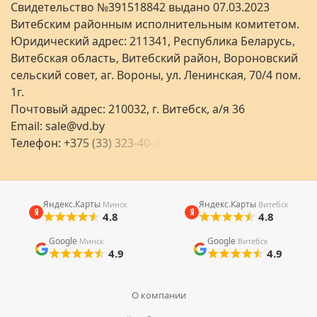
Свидетельство №391518842 выдано 07.03.2023
Витебским районным исполнительным комитетом.
Юридический адрес: 211341, Республика Беларусь,
Витебская область, Витебский район, Вороновский
сельский совет, аг. Вороны, ул. Ленинская, 70/4 пом.
1г.
Почтовый адрес: 210032, г. Витебск, а/я 36
Email:
sale@vd.by
Телефон:
+
3
7
5
(
3
3
)
3
2
3
-
4
0
-
3
Яндекс.Карты
Яндекс.Карты
Минск
Витебск
4.8
4.8
Google
Google
Минск
Витебск
4.9
4.9
О компании