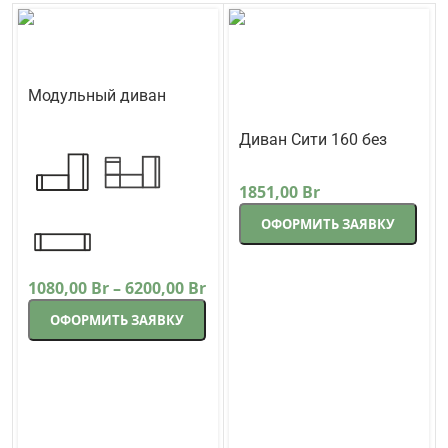
Модульный диван
Кредо
Треви
Диван Сити 160 без
подлокотников прямой
Lama-мебель
171 см коричневый
1851,00
Br
ОФОРМИТЬ ЗАЯВКУ
1080,00
Br
–
6200,00
Br
ОФОРМИТЬ ЗАЯВКУ