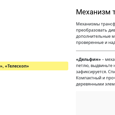
Механизм 
Механизмы трансф
преобразовать див
дополнительные ме
проверенные и на
«Дельфин»
– меха
петлю, выдвиньте 
»,
«
Телескоп
»
зафиксируется. Сп
Компактный и про
деревянными элеме