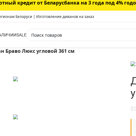
отный кредит от Беларусбанка на 3 года под 4% год
регионам Беларуси | Изготовление диванов на заказ
АЛИЧИИ
SALE
н Браво Люкс угловой 361 см
у