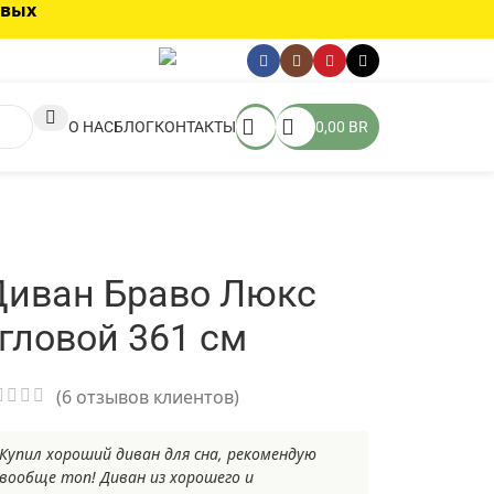
овых
О НАС
БЛОГ
КОНТАКТЫ
0,00
BR
Диван Браво Люкс
гловой 361 см
(
6
отзывов клиентов)
Купил хороший диван для сна, рекомендую
вообще топ! Диван из хорошего и