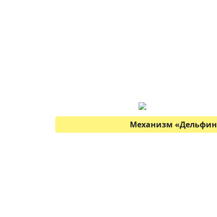
Механизм
«
Дельфин