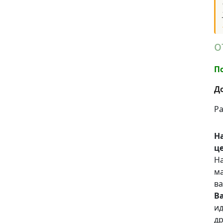
о
П
Д
Ра
Н
це
На
ма
ва
В
ид
др