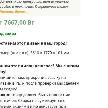
долговечного материала, ничего лишнего,
удобно и практично. Понравилась спальн...
Читать далее...
т
7667,00
Br
од заказ
оставим этот диван в ваш город!
змер (ш × г × в): 3610 × 1770 × 101 мм
ашли этот диван дешевле? Мы снизим
ну!
пишите нам, прикрепив ссылку на
газин в РБ, и после проверки мы сделаем
м скидку!
ажно
: товар должен быть полностью
ентичен. Скидка не суммируется с
угими акциями и не действует при