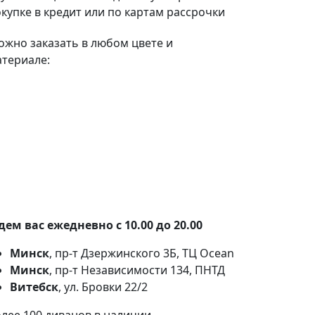
купке в кредит или по картам рассрочки
жно заказать в любом цвете и
териале:
100+ тканей на выбор
Наши партнеры:
Белкрафт
,
Фабрика
Фурнитуры
.
ем вас ежедневно с 10.00 до 20.00
Минск
, пр-т Дзержинского 3Б, ТЦ Ocean
Минск
, пр-т Независимости 134, ПНТД
Витебск
, ул. Бровки 22/2