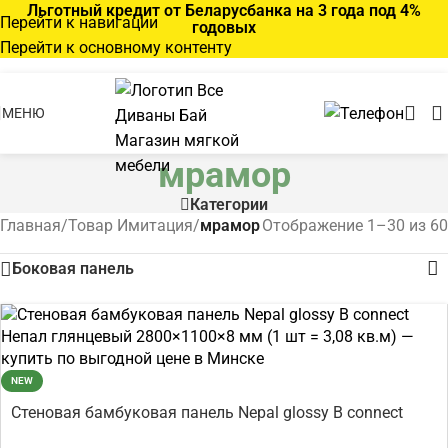
Льготный кредит от Беларусбанка на 3 года под 4%
Перейти к навигации
годовых
Перейти к основному контенту
МЕНЮ
мрамор
Категории
Главная
/
Товар Имитация
/
мрамор
Отображение 1–30 из 60
Боковая панель
NEW
Стеновая бамбуковая панель Nepal glossy B connect
Непал глянцевый 2800×1100×8 мм (1 шт = 3,08 кв.м)