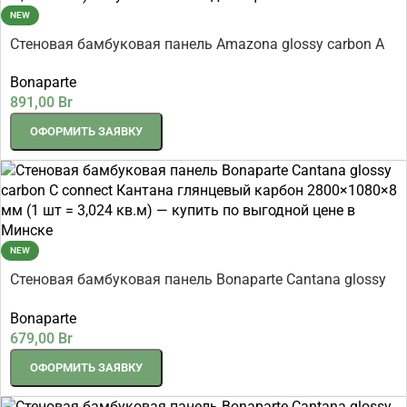
NEW
Стеновая бамбуковая панель Amazona glossy carbon A
connect Амазония глянцевый карбон 2800×1080×8 мм
Bonaparte
(1 шт = 3,024 кв.м)
891,00
Br
ОФОРМИТЬ ЗАЯВКУ
NEW
Стеновая бамбуковая панель Bonaparte Cantana glossy
carbon C connect Кантана глянцевый карбон
Bonaparte
2800×1080×8 мм (1 шт = 3,024 кв.м)
679,00
Br
ОФОРМИТЬ ЗАЯВКУ