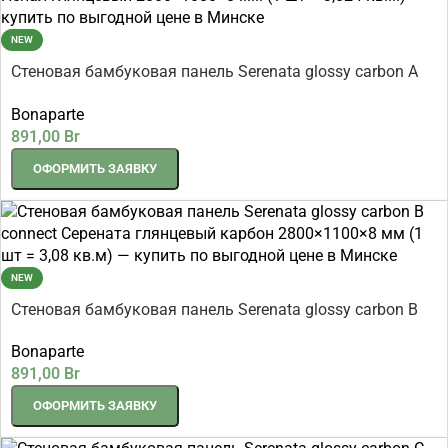
NEW
Стеновая бамбуковая панель Serenata glossy carbon A
connect Серената глянцевый карбон 2800×1080×8 мм (1
Bonaparte
шт = 3,024 кв.м)
891,00
Br
ОФОРМИТЬ ЗАЯВКУ
NEW
Стеновая бамбуковая панель Serenata glossy carbon B
connect Серената глянцевый карбон 2800×1100×8 мм (1
Bonaparte
шт = 3,08 кв.м)
891,00
Br
ОФОРМИТЬ ЗАЯВКУ