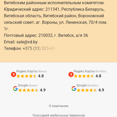
Витебским районным исполнительным комитетом.
Юридический адрес: 211341, Республика Беларусь,
Витебская область, Витебский район, Вороновский
сельский совет, аг. Вороны, ул. Ленинская, 70/4 пом.
1г.
Почтовый адрес: 210032, г. Витебск, а/я 36
Email:
sale@vd.by
Телефон:
+
3
7
5
(
3
3
)
3
2
3
-
4
0
-
3
Яндекс.Карты
Яндекс.Карты
Минск
Витебск
4.8
4.8
Google
Google
Минск
Витебск
4.9
4.9
О компании
Глоссарий мебельных терминов