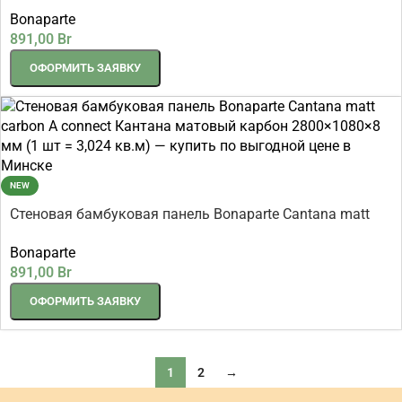
carbon B connect Кантана матовый карбон 2800×1080×8
Bonaparte
мм (1 шт = 3,024 кв.м)
891,00
Br
ОФОРМИТЬ ЗАЯВКУ
NEW
Стеновая бамбуковая панель Bonaparte Cantana matt
carbon A connect Кантана матовый карбон 2800×1080×8
Bonaparte
мм (1 шт = 3,024 кв.м)
891,00
Br
ОФОРМИТЬ ЗАЯВКУ
1
2
→