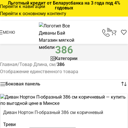
Льготный кредит от Беларусбанка на 3 года под 4%
Перейти к навигации
годовых
Перейти к основному контенту
МЕНЮ
386
Категории
Главная
/
Товар Длина, см
/
386
Отображение единственного товара
Боковая панель
Диван Нортон П-образный 386 см коричневый
Треви