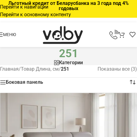
Льготный кредит от Беларусбанка на 3 года под 4%
Перейти к навигации
годовых
Перейти к основному контенту
МЕНЮ
251
Категории
Главная
/
Товар Длина, см
/
251
Показаны все (3)
Боковая панель