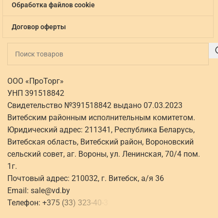
Обработка файлов cookie
Договор оферты
ООО «ПроТорг»
УНП 391518842
Свидетельство №391518842 выдано 07.03.2023
Витебским районным исполнительным комитетом.
Юридический адрес: 211341, Республика Беларусь,
Витебская область, Витебский район, Вороновский
сельский совет, аг. Вороны, ул. Ленинская, 70/4 пом.
1г.
Почтовый адрес: 210032, г. Витебск, а/я 36
Email:
sale@vd.by
Телефон:
+
3
7
5
(
3
3
)
3
2
3
-
4
0
-
3