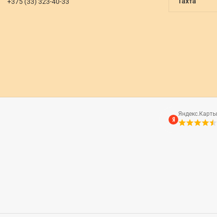
Тахта
+375 (33) 323-40-33
Яндекс.Карт