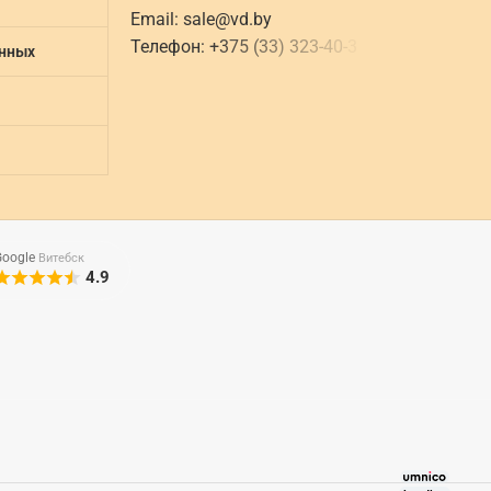
Email:
sale@vd.by
Телефон:
+
3
7
5
(
3
3
)
3
2
3
-
4
0
-
3
анных
Google
Витебск
4.9