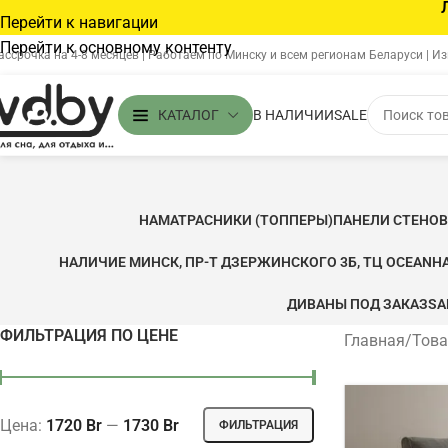
Перейти к навигации
Перейти к основному контенту
ассрочка на 4-8 месяцев | Работаем по Минску и всем регионам Беларуси | И
В НАЛИЧИИ
SALE
КАТАЛОГ
НАМАТРАСНИКИ (ТОППЕРЫ)
ПАНЕЛИ СТЕНО
НАЛИЧИЕ МИНСК, ПР-Т ДЗЕРЖИНСКОГО 3Б, ТЦ OCEAN
Н
ДИВАНЫ ПОД ЗАКАЗ
SA
ФИЛЬТРАЦИЯ ПО ЦЕНЕ
Главная
/
Това
Цена:
1720 Br
—
1730 Br
ФИЛЬТРАЦИЯ