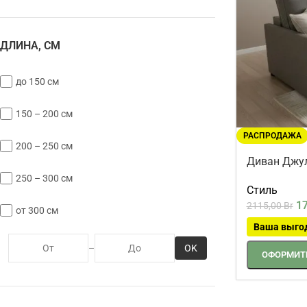
ДЛИНА, СМ
до 150 см
150 – 200 см
РАСПРОДАЖА
200 – 250 см
Диван Джул
250 – 300 см
Стиль
1
2115,00
Br
от 300 см
Ваша выго
OK
–
ОФОРМИТЬ