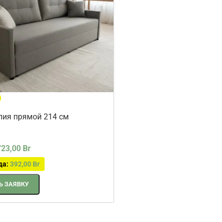
ия прямой 214 см
723,00
Br
да:
392,00
Br
 ЗАЯВКУ