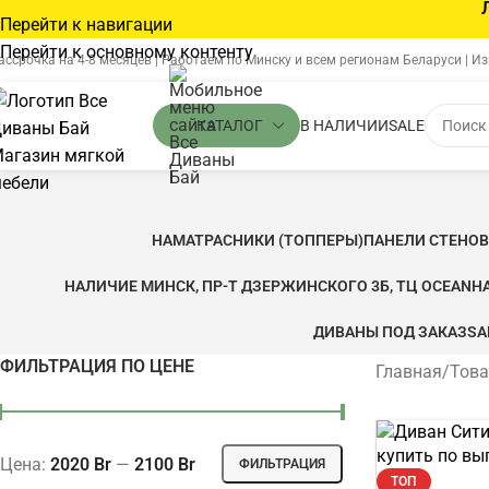
Перейти к навигации
Перейти к основному контенту
ассрочка на 4-8 месяцев | Работаем по Минску и всем регионам Беларуси | И
В НАЛИЧИИ
SALE
КАТАЛОГ
НАМАТРАСНИКИ (ТОППЕРЫ)
ПАНЕЛИ СТЕНО
НАЛИЧИЕ МИНСК, ПР-Т ДЗЕРЖИНСКОГО 3Б, ТЦ OCEAN
Н
ДИВАНЫ ПОД ЗАКАЗ
SA
ФИЛЬТРАЦИЯ ПО ЦЕНЕ
Главная
/
Това
Цена:
2020 Br
—
2100 Br
ФИЛЬТРАЦИЯ
ТОП