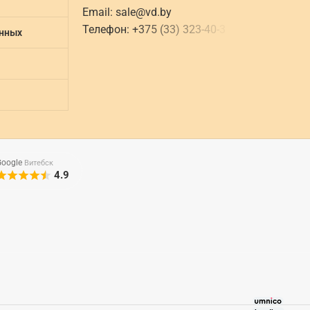
Email:
sale@vd.by
Телефон:
+
3
7
5
(
3
3
)
3
2
3
-
4
0
-
3
анных
Google
Витебск
4.9