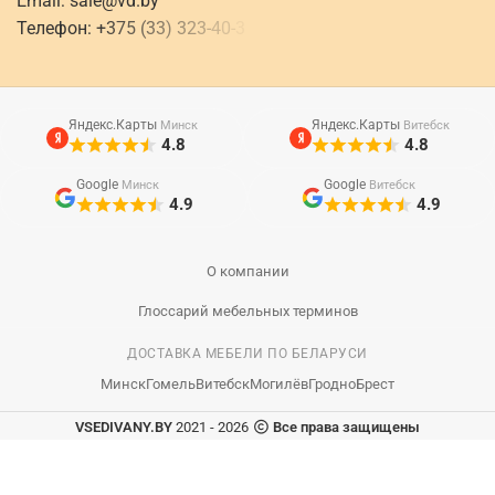
Email:
sale@vd.by
Телефон:
+
3
7
5
(
3
3
)
3
2
3
-
4
0
-
3
Яндекс.Карты
Яндекс.Карты
Минск
Витебск
4.8
4.8
Google
Google
Минск
Витебск
4.9
4.9
О компании
Глоссарий мебельных терминов
ДОСТАВКА МЕБЕЛИ ПО БЕЛАРУСИ
Минск
Гомель
Витебск
Могилёв
Гродно
Брест
VSEDIVANY.BY
2021 - 2026
Все права защищены