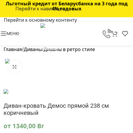
Льготный кредит от Беларусбанка на 3 года под
Перейти к навигации
4% годовых
Перейти к основному контенту
МЕНЮ
Главная
/
Диваны
/
Диваны в ретро стиле
Нажмите, чтобы увеличить
Диван-кровать Демос прямой 238 см
коричневый
от
1340,00
Br