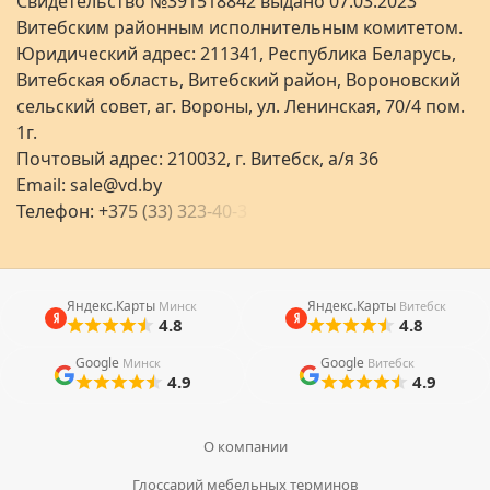
Свидетельство №391518842 выдано 07.03.2023
Витебским районным исполнительным комитетом.
Юридический адрес: 211341, Республика Беларусь,
Витебская область, Витебский район, Вороновский
сельский совет, аг. Вороны, ул. Ленинская, 70/4 пом.
1г.
Почтовый адрес: 210032, г. Витебск, а/я 36
Email:
sale@vd.by
Телефон:
+
3
7
5
(
3
3
)
3
2
3
-
4
0
-
3
Яндекс.Карты
Яндекс.Карты
Минск
Витебск
4.8
4.8
Google
Google
Минск
Витебск
4.9
4.9
О компании
Глоссарий мебельных терминов