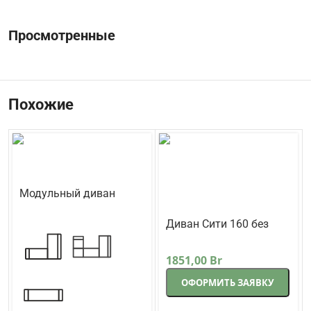
Просмотренные
Похожие
Модульный диван
Кредо
Треви
Диван Сити 160 без
подлокотников прямой
Lama-мебель
171 см коричневый
1851,00
Br
ОФОРМИТЬ ЗАЯВКУ