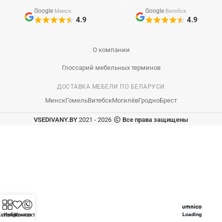
Google
Google
Минск
Витебск
4.9
4.9
О компании
Глоссарий мебельных терминов
ДОСТАВКА МЕБЕЛИ ПО БЕЛАРУСИ
Минск
Гомель
Витебск
Могилёв
Гродно
Брест
VSEDIVANY.BY
2021 - 2026
Все права защищены
аталог
Избранное
Контакты
Loading