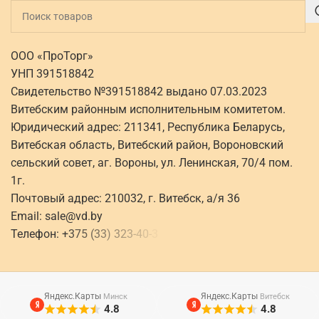
ООО «ПроТорг»
УНП 391518842
Свидетельство №391518842 выдано 07.03.2023
Витебским районным исполнительным комитетом.
Юридический адрес: 211341, Республика Беларусь,
Витебская область, Витебский район, Вороновский
сельский совет, аг. Вороны, ул. Ленинская, 70/4 пом.
1г.
Почтовый адрес: 210032, г. Витебск, а/я 36
Email:
sale@vd.by
Телефон:
+
3
7
5
(
3
3
)
3
2
3
-
4
0
-
3
Яндекс.Карты
Яндекс.Карты
Минск
Витебск
4.8
4.8