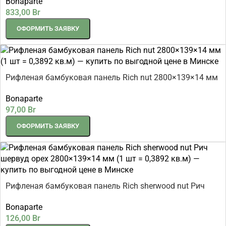
Bonaparte
3,08 кв.м)
833,00
Br
ОФОРМИТЬ ЗАЯВКУ
Рифленая бамбуковая панель Rich nut 2800×139×14 мм
(1 шт = 0,3892 кв.м)
Bonaparte
97,00
Br
ОФОРМИТЬ ЗАЯВКУ
Рифленая бамбуковая панель Rich sherwood nut Рич
шервуд орех 2800×139×14 мм (1 шт = 0,3892 кв.м)
Bonaparte
126,00
Br