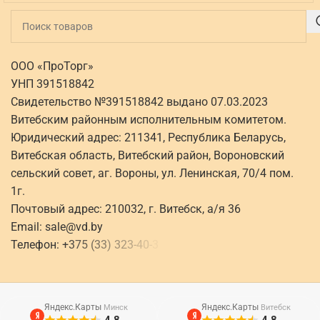
ООО «ПроТорг»
УНП 391518842
Свидетельство №391518842 выдано 07.03.2023
Витебским районным исполнительным комитетом.
Юридический адрес: 211341, Республика Беларусь,
Витебская область, Витебский район, Вороновский
сельский совет, аг. Вороны, ул. Ленинская, 70/4 пом.
1г.
Почтовый адрес: 210032, г. Витебск, а/я 36
Email:
sale@vd.by
Телефон:
+
3
7
5
(
3
3
)
3
2
3
-
4
0
-
3
Яндекс.Карты
Яндекс.Карты
Минск
Витебск