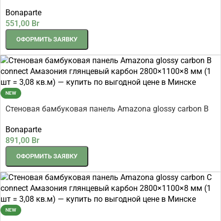
2800×1080×8 мм (1 шт = 3,024 кв.м)
Bonaparte
551,00
Br
ОФОРМИТЬ ЗАЯВКУ
NEW
Стеновая бамбуковая панель Amazona glossy carbon B
connect Амазония глянцевый карбон 2800×1100×8 мм
Bonaparte
(1 шт = 3,08 кв.м)
891,00
Br
ОФОРМИТЬ ЗАЯВКУ
NEW