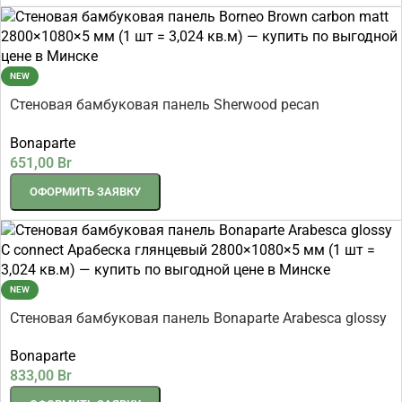
NEW
Стеновая бамбуковая панель Sherwood pecan
2800×1080×5 мм (1 шт = 3,024 кв.м)
Bonaparte
651,00
Br
ОФОРМИТЬ ЗАЯВКУ
NEW
Стеновая бамбуковая панель Bonaparte Arabesca glossy
C connect Арабеска глянцевый 2800×1080×5 мм (1 шт =
Bonaparte
3,024 кв.м)
833,00
Br