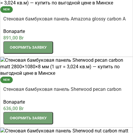
NEW
Стеновая бамбуковая панель Amazona glossy carbon A
connect Амазония глянцевый карбон 2800×1080×8 мм
Bonaparte
(1 шт = 3,024 кв.м)
891,00
Br
ОФОРМИТЬ ЗАЯВКУ
NEW
Стеновая бамбуковая панель Sherwood pecan carbon
matt 2800×1080×8 мм (1 шт = 3,024 кв.м)
Bonaparte
636,00
Br
ОФОРМИТЬ ЗАЯВКУ