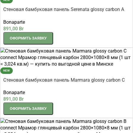
Стеновая бамбуковая панель Serenata glossy carbon A
connect Серената глянцевый карбон 2800×1100×8 мм (1
Bonaparte
шт = 3,08 кв.м)
891,00
Br
ОФОРМИТЬ ЗАЯВКУ
NEW
Стеновая бамбуковая панель Marmara glossy carbon C
connect Мрамор глянцевый карбон 2800×1080×8 мм (1
Bonaparte
шт = 3,024 кв.м)
891,00
Br
ОФОРМИТЬ ЗАЯВКУ