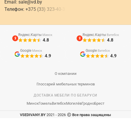
Email:
sale@vd.by
Телефон:
+
3
7
5
(
3
3
)
3
2
3
-
4
0
-
3
Яндекс.Карты
Яндекс.Карты
Минск
Витебск
4.8
4.8
Google
Google
Минск
Витебск
4.9
4.9
О компании
Глоссарий мебельных терминов
ДОСТАВКА МЕБЕЛИ ПО БЕЛАРУСИ
Минск
Гомель
Витебск
Могилёв
Гродно
Брест
VSEDIVANY.BY
2021 - 2026
Все права защищены