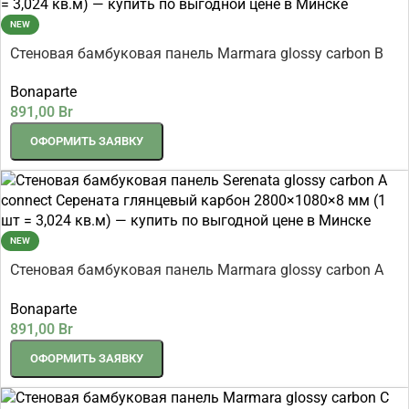
NEW
Стеновая бамбуковая панель Marmara glossy carbon B
connect Мрамор глянцевый карбон 2800×1080×8 мм (1
Bonaparte
шт = 3,024 кв.м)
891,00
Br
ОФОРМИТЬ ЗАЯВКУ
NEW
Стеновая бамбуковая панель Marmara glossy carbon A
connect Мрамор глянцевый карбон 2800×1080×8 мм (1
Bonaparte
шт = 3,024 кв.м)
891,00
Br
ОФОРМИТЬ ЗАЯВКУ