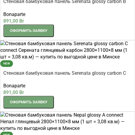
Стеновая бамбуковая панель Serenata glossy carbon B
connect Серената глянцевый карбон 2800×1100×8 мм (1
Bonaparte
шт = 3,08 кв.м)
891,00
Br
ОФОРМИТЬ ЗАЯВКУ
NEW
Стеновая бамбуковая панель Serenata glossy carbon C
connect Серената глянцевый карбон 2800×1100×8 мм (1
Bonaparte
шт = 3,08 кв.м)
891,00
Br
ОФОРМИТЬ ЗАЯВКУ
NEW