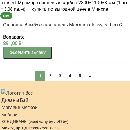
NEW
Стеновая бамбуковая панель Marmara glossy carbon C
connect Мрамор глянцевый карбон 2800×1100×8 мм (1
Bonaparte
шт = 3,08 кв.м)
891,00
Br
ОФОРМИТЬ ЗАЯВКУ
1
2
3
4
5
→
ВСЕ ДИВАНЫ (vsedivany.by / VD.by)
Минск, пр-т Дзержинского, 3Б