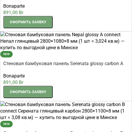
connect Серената глянцевый карбон 2800×1080×8 мм (1
Bonaparte
шт = 3,024 кв.м)
891,00
Br
ОФОРМИТЬ ЗАЯВКУ
NEW
Стеновая бамбуковая панель Serenata glossy carbon A
connect Серената глянцевый карбон 2800×1080×8 мм (1
Bonaparte
шт = 3,024 кв.м)
891,00
Br
ОФОРМИТЬ ЗАЯВКУ
NEW