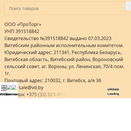
ООО «ПроТорг»
УНП 391518842
Свидетельство №391518842 выдано 07.03.2023
Витебским районным исполнительным комитетом.
Юридический адрес: 211341, Республика Беларусь,
Витебская область, Витебский район, Вороновский
сельский совет, аг. Вороны, ул. Ленинская, 70/4 пом.
1г.
Почтовый адрес: 210032, г. Витебск, а/я 36
Email:
sale@vd.by
Телефон:
+
3
7
5
(
3
3
)
3
2
3
-
4
0
-
3
аталог
Избранное
Контакты
Loading
Яндекс.Карты
Яндекс.Карты
Минск
Витебск
4.8
4.8