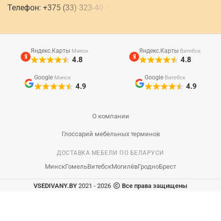
Телефон:
+
3
7
5
(
3
3
)
3
2
3
-
4
0
-
3
Яндекс.Карты
Яндекс.Карты
Минск
Витебск
4.8
4.8
Google
Google
Минск
Витебск
4.9
4.9
О компании
Глоссарий мебельных терминов
ДОСТАВКА МЕБЕЛИ ПО БЕЛАРУСИ
Минск
Гомель
Витебск
Могилёв
Гродно
Брест
VSEDIVANY.BY
2021 - 2026
Все права защищены