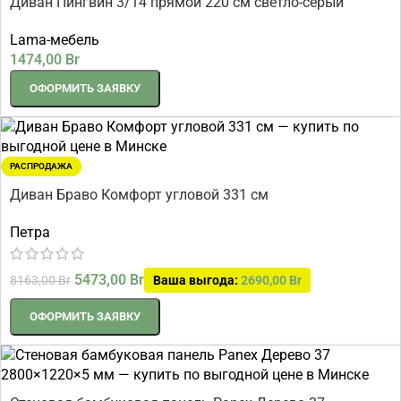
Диван Пингвин 3/14 прямой 220 см светло-серый
шенилл
Lama-мебель
1474,00
Br
ОФОРМИТЬ ЗАЯВКУ
РАСПРОДАЖА
Диван Браво Комфорт угловой 331 см
Петра
5473,00
Br
8163,00
Br
Ваша выгода:
2690,00
Br
ОФОРМИТЬ ЗАЯВКУ