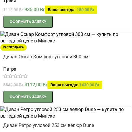
Треви
935,00
Br
1115,00
Br
Ваша выгода:
180,00
Br
ОФОРМИТЬ ЗАЯВКУ
РАСПРОДАЖА
Диван Оскар Комфорт угловой 300 см
Петра
4112,00
Br
5542,00
Br
Ваша выгода:
1430,00
Br
ОФОРМИТЬ ЗАЯВКУ
Диван Ретро угловой 253 см велюр Dune