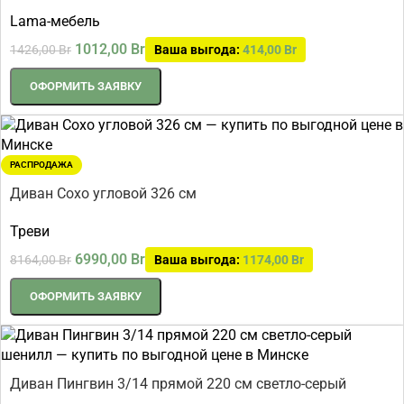
Lama-мебель
1012,00
Br
1426,00
Br
Ваша выгода:
414,00
Br
ОФОРМИТЬ ЗАЯВКУ
РАСПРОДАЖА
Диван Сохо угловой 326 см
Треви
6990,00
Br
8164,00
Br
Ваша выгода:
1174,00
Br
ОФОРМИТЬ ЗАЯВКУ
Диван Пингвин 3/14 прямой 220 см светло-серый
шенилл