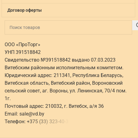
Договор оферты
ООО «ПроТорг»
УНП 391518842
Свидетельство №391518842 выдано 07.03.2023
Витебским районным исполнительным комитетом.
Юридический адрес: 211341, Республика Беларусь,
Витебская область, Витебский район, Вороновский
сельский совет, аг. Вороны, ул. Ленинская, 70/4 пом.
1г.
Почтовый адрес: 210032, г. Витебск, а/я 36
Email:
sale@vd.by
Телефон:
+
3
7
5
(
3
3
)
3
2
3
-
4
0
-
3