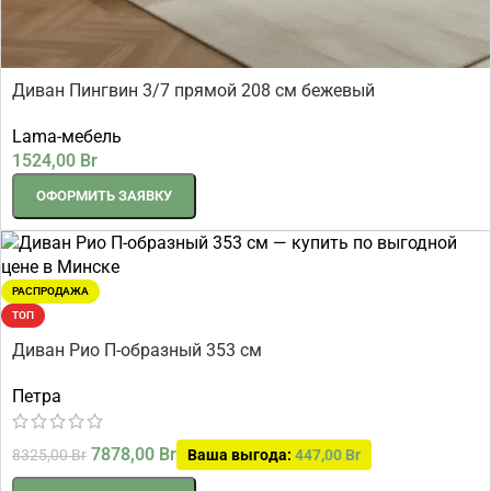
Диван Пингвин 3/7 прямой 208 см бежевый
Lama-мебель
1524,00
Br
ОФОРМИТЬ ЗАЯВКУ
РАСПРОДАЖА
ТОП
Диван Рио П-образный 353 см
Петра
7878,00
Br
8325,00
Br
Ваша выгода:
447,00
Br