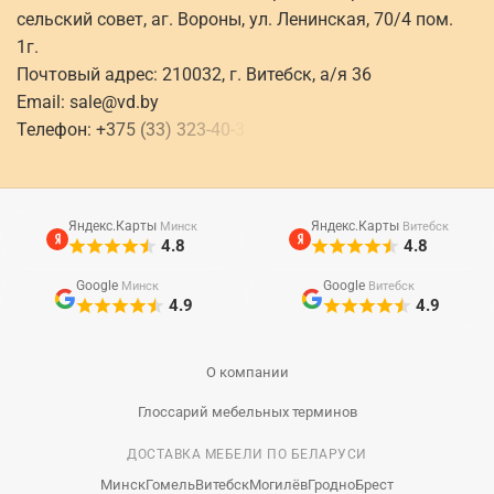
сельский совет, аг. Вороны, ул. Ленинская, 70/4 пом.
1г.
Почтовый адрес: 210032, г. Витебск, а/я 36
Email:
sale@vd.by
Телефон:
+
3
7
5
(
3
3
)
3
2
3
-
4
0
-
3
Яндекс.Карты
Яндекс.Карты
Минск
Витебск
4.8
4.8
Google
Google
Минск
Витебск
4.9
4.9
О компании
Глоссарий мебельных терминов
ДОСТАВКА МЕБЕЛИ ПО БЕЛАРУСИ
Минск
Гомель
Витебск
Могилёв
Гродно
Брест