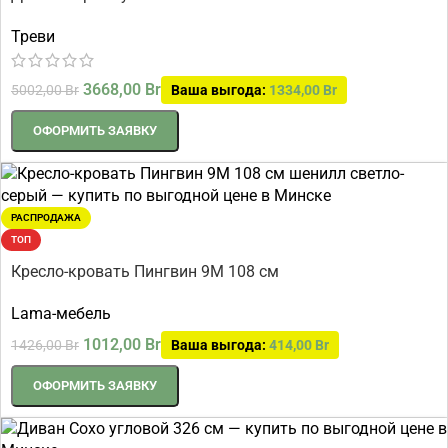
Треви
3668,00
Br
5002,00
Br
Ваша выгода:
1334,00
Br
ОФОРМИТЬ ЗАЯВКУ
РАСПРОДАЖА
ТОП
Кресло-кровать Пингвин 9М 108 см
Lama-мебель
1012,00
Br
1426,00
Br
Ваша выгода:
414,00
Br
ОФОРМИТЬ ЗАЯВКУ