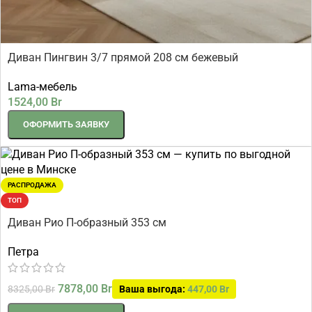
Диван Пингвин 3/7 прямой 208 см бежевый
Lama-мебель
1524,00
Br
ОФОРМИТЬ ЗАЯВКУ
РАСПРОДАЖА
ТОП
Диван Рио П-образный 353 см
Петра
7878,00
Br
8325,00
Br
Ваша выгода:
447,00
Br