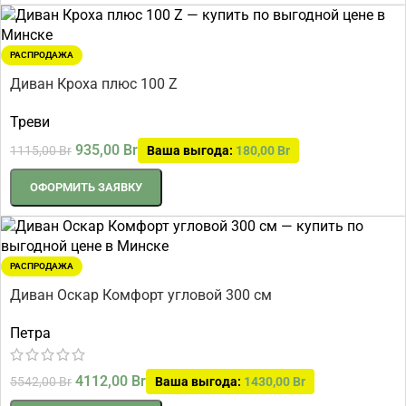
РАСПРОДАЖА
Диван Кроха плюс 100 Z
Треви
935,00
Br
1115,00
Br
Ваша выгода:
180,00
Br
ОФОРМИТЬ ЗАЯВКУ
РАСПРОДАЖА
Диван Оскар Комфорт угловой 300 см
Петра
4112,00
Br
5542,00
Br
Ваша выгода:
1430,00
Br