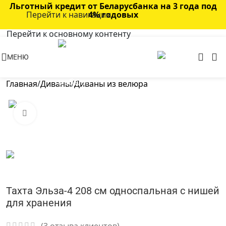
Льготный кредит от Беларусбанка на 3 года под
Перейти к навигации
4% годовых
Перейти к основному контенту
МЕНЮ
Главная
/
Диваны
/
Диваны из велюра
Нажмите, чтобы увеличить
Тахта Эльза-4 208 см односпальная с нишей
для хранения
(
3
отзыва клиентов)