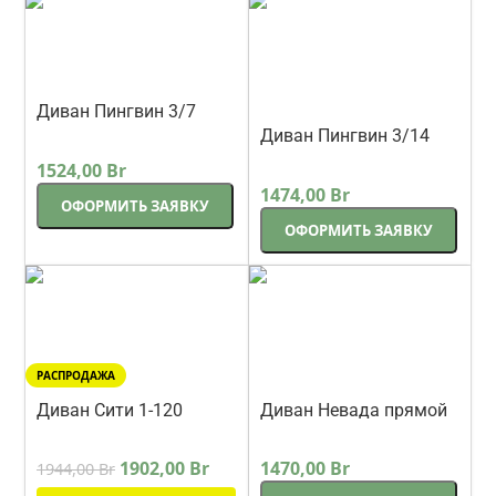
Диван Пингвин 3/7
прямой 208 см
Диван Пингвин 3/14
Lama-мебель
бежевый
прямой 220 см светло-
1524,00
Br
Lama-мебель
серый шенилл
1474,00
Br
ОФОРМИТЬ ЗАЯВКУ
ОФОРМИТЬ ЗАЯВКУ
РАСПРОДАЖА
Диван Сити 1-120
Диван Невада прямой
прямой 151 см
202 см без
Lama-мебель
Корсак
бежевый
подлокотников
1902,00
Br
1470,00
Br
1944,00
Br
бежевый