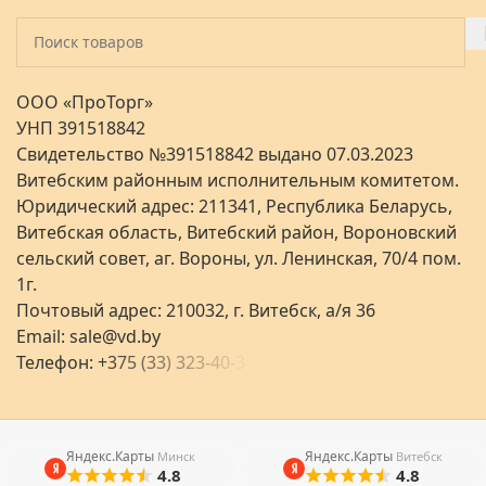
ООО «ПроТорг»
УНП 391518842
Свидетельство №391518842 выдано 07.03.2023
Витебским районным исполнительным комитетом.
Юридический адрес: 211341, Республика Беларусь,
Витебская область, Витебский район, Вороновский
сельский совет, аг. Вороны, ул. Ленинская, 70/4 пом.
1г.
Почтовый адрес: 210032, г. Витебск, а/я 36
Email:
sale@vd.by
Телефон:
+
3
7
5
(
3
3
)
3
2
3
-
4
0
-
3
Яндекс.Карты
Яндекс.Карты
Минск
Витебск
4.8
4.8