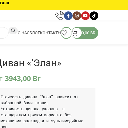
овых
О НАС
БЛОГ
КОНТАКТЫ
0,00
BR
иван «‘Элан»
т
3943,00
Br
Стоимость дивана “Элан” зависит от 
выбранной Вами ткани.

*стоимость дивана указана  в 
стандартном прямом варианте без 
механизма раскладки и мультимедийных 
зон