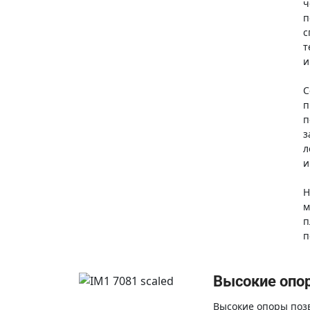
ч
п
с
т
и
С
п
п
з
л
и
Н
м
п
п
Высокие опо
Высокие опоры поз