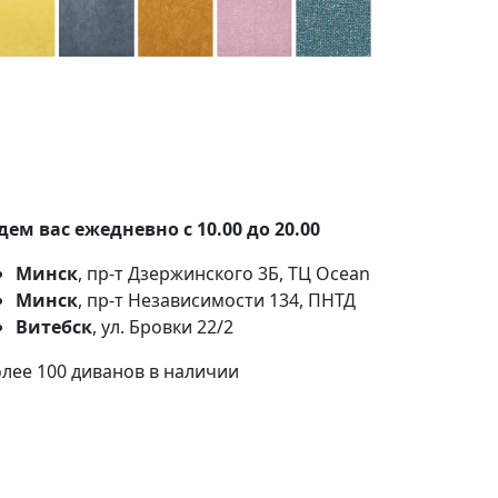
100+ тканей на выбор
Наши партнеры:
Белкрафт
,
Фабрика
Фурнитуры
.
ем вас ежедневно с 10.00 до 20.00
Минск
, пр-т Дзержинского 3Б, ТЦ Ocean
Минск
, пр-т Независимости 134, ПНТД
Витебск
, ул. Бровки 22/2
лее 100 диванов в наличии
Льготный потребительский
кредит от "Беларусбанк"
на 3 года под 4% годовых