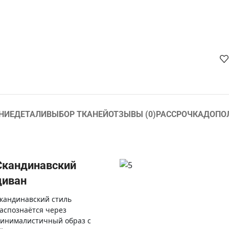
НИЕ
ДЕТАЛИ
ВЫБОР ТКАНЕЙ
ОТЗЫВЫ (0)
РАССРОЧКА
ДОПО
Скандинавский
диван
кандинавский стиль
аспознаётся через
инималистичный образ с