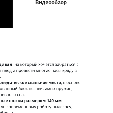
Видеообзор
 диван
, на который хочется забраться с
в плед и провести многие часы кряду в
.
опедическое спальное место
, в основе
ованный блок независимых пружин,
невного сна.
нные ножки
размером 140 мм
туп современному роботу-пылесосу,
уборки.