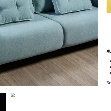
Жд
Бо