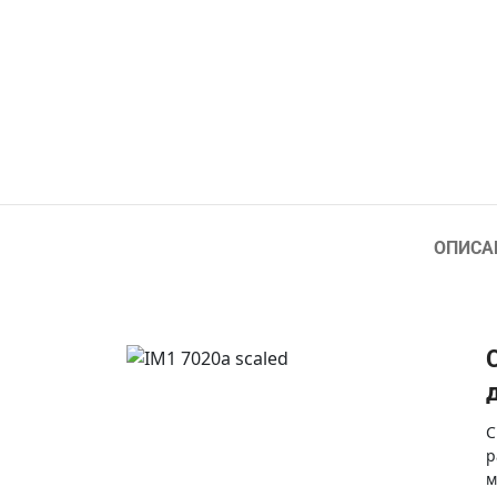
ОПИСА
С
р
м