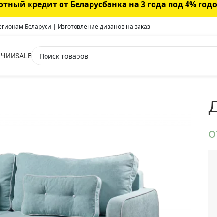
отный кредит от Беларусбанка на 3 года под 4% год
регионам Беларуси | Изготовление диванов на заказ
ИЧИИ
SALE
Д
о