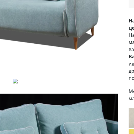
Н
це
На
ма
ва
В
ид
др
по
Мо
ма