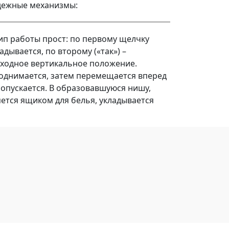
дежные механизмы:
ип работы прост: по первому щелчку
адывается, по второму («так») –
сходное вертикальное положение.
однимается, затем перемещается вперед
 опускается. В образовавшуюся нишу,
яется ящиком для белья, укладывается