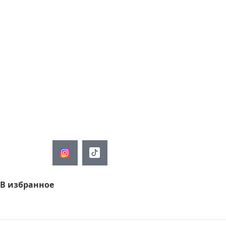
Повышенная
гарантия. Мы
уверены в
качестве наших
товаров.
Доставка
Мы сами привезем,
занесем и соберем Ваше
изделие.
В избранное