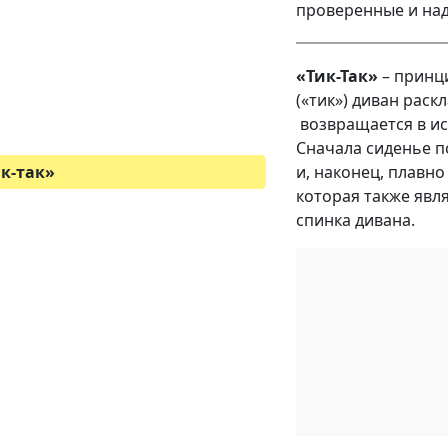
проверенные и на
«Тик-Так»
– принц
(«тик») диван раскл
возвращается в и
Сначала сиденье п
и, наконец, плавно
к-так
»
которая также явл
спинка дивана.