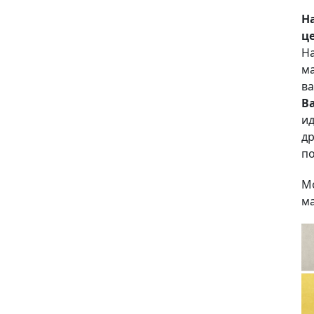
Н
це
На
ма
ва
В
ид
др
по
Мо
ма