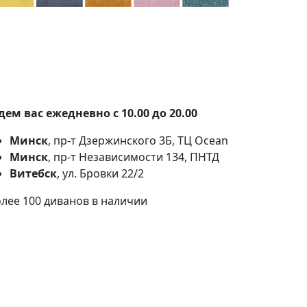
100+ тканей на выбор
Наши партнеры:
Белкрафт
,
Фабрика
Фурнитуры
.
ем вас ежедневно с 10.00 до 20.00
Минск
, пр-т Дзержинского 3Б, ТЦ Ocean
Минск
, пр-т Независимости 134, ПНТД
Витебск
, ул. Бровки 22/2
лее 100 диванов в наличии
Льг
пот
кред
"Бе