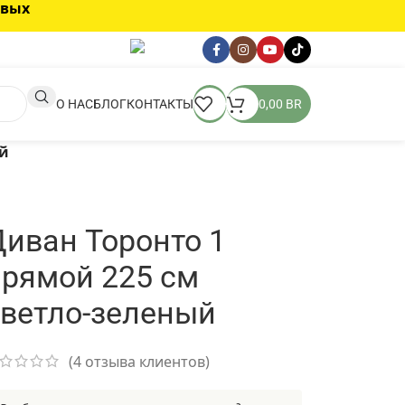
овых
О НАС
БЛОГ
КОНТАКТЫ
0,00
BR
ый
иван Торонто 1
прямой 225 см
светло-зеленый
(
4
отзыва клиентов)