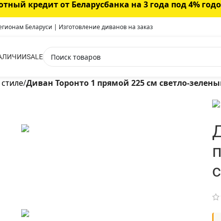
отный кредит от Беларусбанка на 3 года под 4% год
регионам Беларуси | Изготовление диванов на заказ
АЛИЧИИ
SALE
 стиле
/
Диван Торонто 1 прямой 225 см светло-зелен
Д