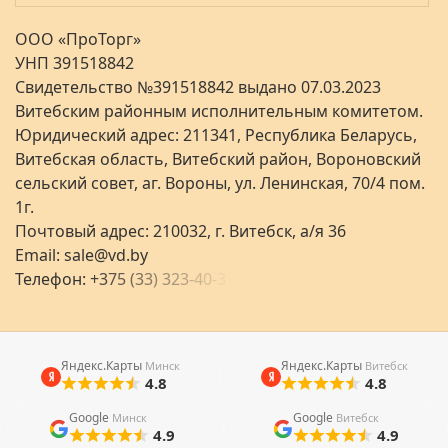
ООО «ПроТорг»
УНП 391518842
Свидетельство №391518842 выдано 07.03.2023
Витебским районным исполнительным комитетом.
Юридический адрес: 211341, Республика Беларусь,
Витебская область, Витебский район, Вороновский
сельский совет, аг. Вороны, ул. Ленинская, 70/4 пом.
1г.
Почтовый адрес: 210032, г. Витебск, а/я 36
Email:
sale@vd.by
Телефон:
+
3
7
5
(
3
3
)
3
2
3
-
4
0
-
3
Яндекс.Карты
Яндекс.Карты
Минск
Витебск
4.8
4.8
Google
Google
Минск
Витебск
4.9
4.9