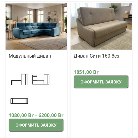
Модульный диван
Диван Сити 160 без
Кредо
подлокотников прямой
Треви
Lama-мебель
171 см коричневый
1851,00
Br
ОФОРМИТЬ ЗАЯВКУ
1080,00
Br
–
6200,00
Br
ОФОРМИТЬ ЗАЯВКУ