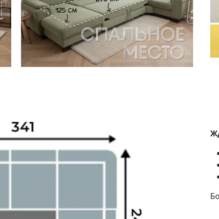
Жд
Бо