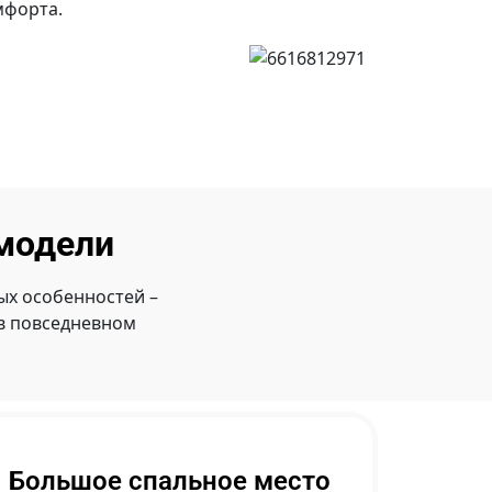
мфорта.
модели
х особенностей –
 в повседневном
Большое спальное место