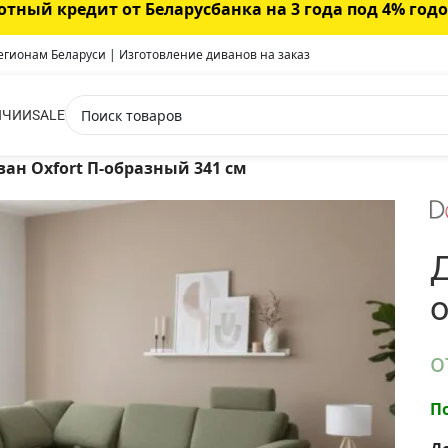
отный кредит от Беларусбанка на 3 года под 4% год
регионам Беларуси | Изготовление диванов на заказ
ИЧИИ
SALE
ан Oxfort П-образный 341 см
Д
о
П