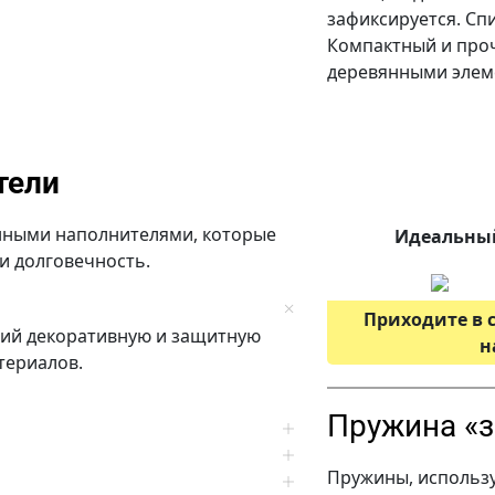
зафиксируется. Сп
Компактный и про
деревянными элеме
тели
ными наполнителями, которые
Идеальный
и долговечность.
Приходите в 
щий декоративную и защитную
н
териалов.
Пружина «
Пружины, использу