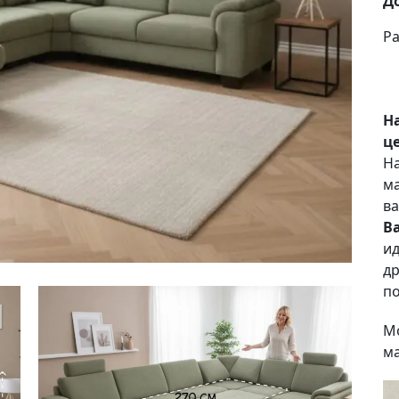
Д
Ра
Н
це
На
ма
ва
В
ид
др
по
Мо
ма