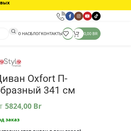
овых
О НАС
БЛОГ
КОНТАКТЫ
0,00
BR
иван Oxfort П-
образный 341 см
т
5824,00
Br
од заказ