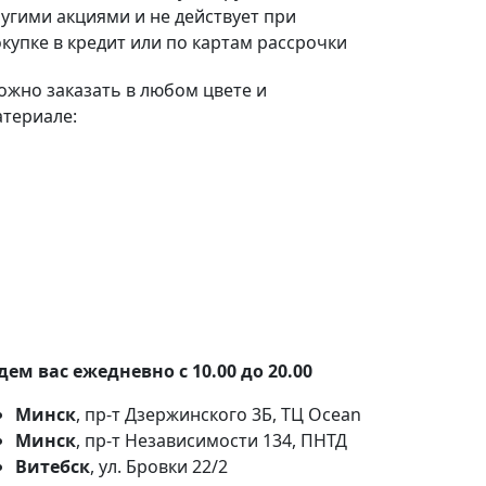
угими акциями и не действует при
купке в кредит или по картам рассрочки
жно заказать в любом цвете и
териале:
100+ тканей на выбор
Наши партнеры:
Белкрафт
,
Фабрика
Фурнитуры
.
ем вас ежедневно с 10.00 до 20.00
Минск
, пр-т Дзержинского 3Б, ТЦ Ocean
Минск
, пр-т Независимости 134, ПНТД
Витебск
, ул. Бровки 22/2