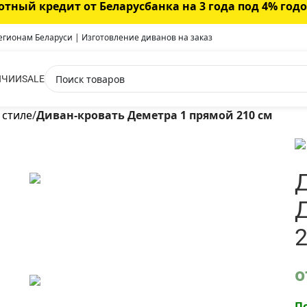
отный кредит от Беларусбанка на 3 года под 4% год
регионам Беларуси | Изготовление диванов на заказ
ИЧИИ
SALE
 стиле
/
Диван-кровать Деметра 1 прямой 210 см
2
о
П