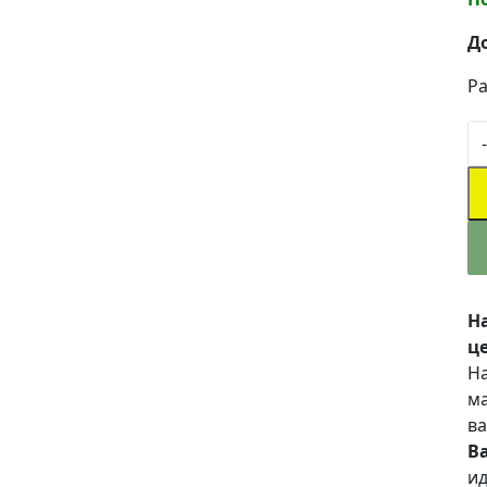
Д
Ра
-
Н
це
На
ма
ва
В
ид