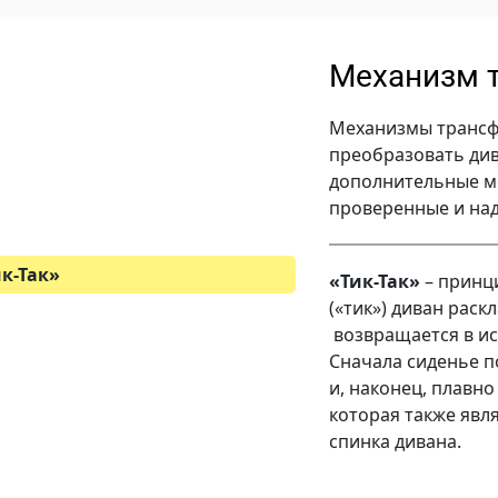
Механизм 
Механизмы трансф
преобразовать див
дополнительные ме
проверенные и на
к-Так»
«Тик-Так»
– принц
(«тик») диван раскл
возвращается в и
Сначала сиденье п
и, наконец, плавно
которая также явл
спинка дивана.