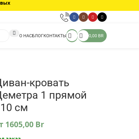
овых
О НАС
БЛОГ
КОНТАКТЫ
0,00
BR
Диван-кровать
Деметра 1 прямой
10 см
т
1605,00
Br
од заказ