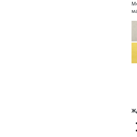
Мо
ма
Жд