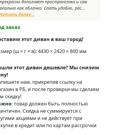
прекрасно дополняет пространство и сам
реально как облачко. Спать удобно, рас...
Читать далее...
од заказ
оставим этот диван в ваш город!
змер (ш × г × в): 4430 × 2420 × 800 мм
ашли этот диван дешевле? Мы снизим
ну!
пишите нам, прикрепив ссылку на
газин в РБ, и после проверки мы сделаем
м скидку!
ажно
: товар должен быть полностью
ентичен. Скидка не суммируется с
угими акциями и не действует при
купке в кредит или по картам рассрочки