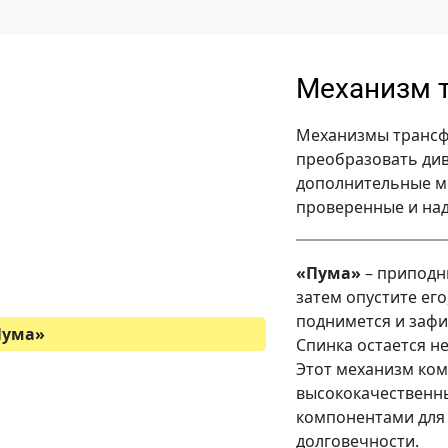
Механизм 
Механизмы трансф
преобразовать див
дополнительные ме
проверенные и на
«Пума»
– приподни
затем опустите ег
поднимется и зафи
Пума
»
Спинка остается н
Этот механизм ком
высококачественн
компонентами для
долговечности.