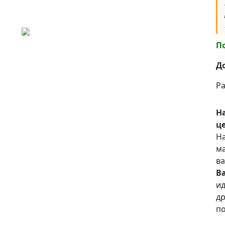
П
Д
Ра
Н
це
На
ма
ва
В
ид
др
по