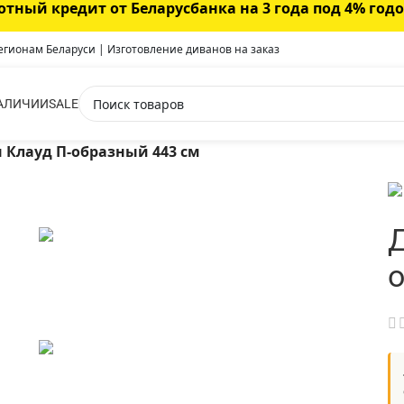
отный кредит от Беларусбанка на 3 года под 4% год
регионам Беларуси | Изготовление диванов на заказ
АЛИЧИИ
SALE
 Клауд П-образный 443 см
Д