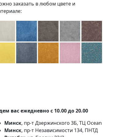
жно заказать в любом цвете и
териале:
100+ тканей на выбор
Наши партнеры:
Белкрафт
,
Фабрика
Фурнитуры
.
ем вас ежедневно с 10.00 до 20.00
Минск
, пр-т Дзержинского 3Б, ТЦ Ocean
Минск
, пр-т Независимости 134, ПНТД