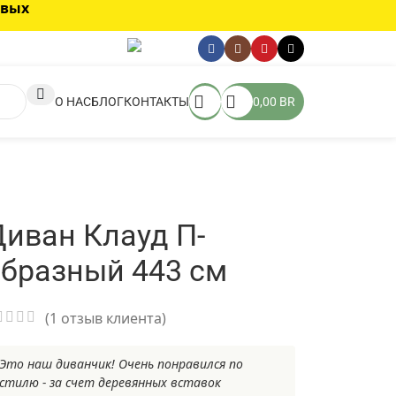
овых
О НАС
БЛОГ
КОНТАКТЫ
0,00
BR
иван Клауд П-
образный 443 см
(
1
отзыв клиента)
Это наш диванчик! Очень понравился по
стилю - за счет деревянных вставок