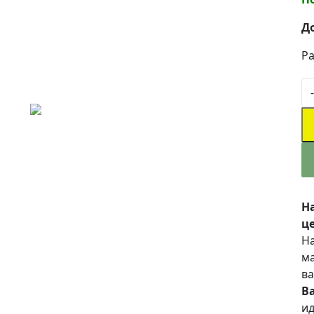
Д
Ра
-
Н
це
На
ма
ва
В
ид