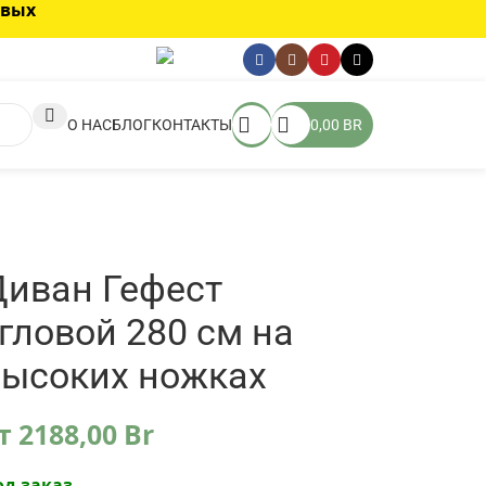
овых
О НАС
БЛОГ
КОНТАКТЫ
0,00
BR
Диван Гефест
гловой 280 см на
высоких ножках
т
2188,00
Br
од заказ