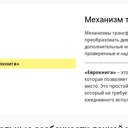
Механизм 
Механизмы трансф
преобразовать див
дополнительные ме
проверенные и на
окнига»
«Еврокнига»
эт
–
которая позволяет
место. Это просто
который не требуе
ежедневного испо