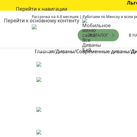
Льг
Перейти к навигации
Рассрочка на 4-8 месяцев | Работаем по Минску и всем 
Перейти к основному контенту
В Н
КАТАЛОГ
Главная
/
Диваны
/
Современные диваны
/
Ди