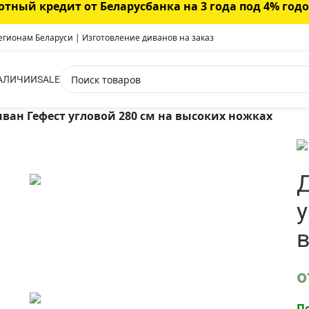
отный кредит от Беларусбанка на 3 года под 4% год
регионам Беларуси | Изготовление диванов на заказ
АЛИЧИИ
SALE
ван Гефест угловой 280 см на высоких ножках
у
о
П