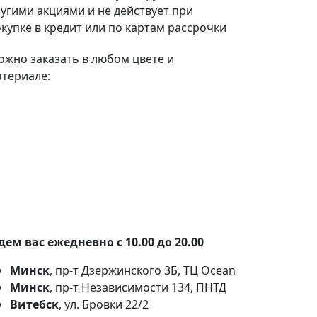
угими акциями и не действует при
купке в кредит или по картам рассрочки
жно заказать в любом цвете и
териале:
100+ тканей на выбор
Наши партнеры:
Белкрафт
,
Фабрика
Фурнитуры
.
ем вас ежедневно с 10.00 до 20.00
Минск
, пр-т Дзержинского 3Б, ТЦ Ocean
Минск
, пр-т Независимости 134, ПНТД
Витебск
, ул. Бровки 22/2