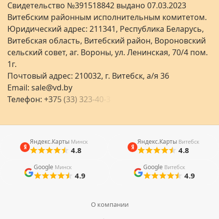
Свидетельство №391518842 выдано 07.03.2023
Витебским районным исполнительным комитетом.
Юридический адрес: 211341, Республика Беларусь,
Витебская область, Витебский район, Вороновский
сельский совет, аг. Вороны, ул. Ленинская, 70/4 пом.
1г.
Почтовый адрес: 210032, г. Витебск, а/я 36
Email:
sale@vd.by
Телефон:
+
3
7
5
(
3
3
)
3
2
3
-
4
0
-
3
Яндекс.Карты
Яндекс.Карты
Минск
Витебск
4.8
4.8
Google
Google
Минск
Витебск
4.9
4.9
О компании