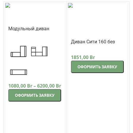
Модульный диван
Кредо
Треви
Диван Сити 160 без
подлокотников прямой
Lama-мебель
171 см коричневый
1851,00
Br
ОФОРМИТЬ ЗАЯВКУ
1080,00
Br
–
6200,00
Br
ОФОРМИТЬ ЗАЯВКУ