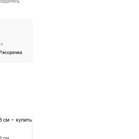
бедитесь

ТА
 Рассрочка
8 см