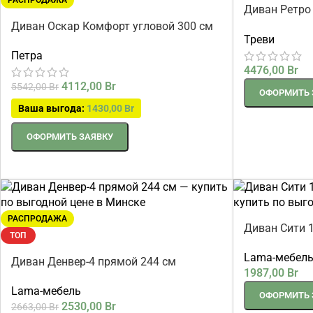
РАСПРОДАЖА
Диван Ретро
Dune
Диван Оскар Комфорт угловой 300 см
Треви
Петра
4476,00
Br
4112,00
Br
5542,00
Br
ОФОРМИТЬ 
Ваша выгода:
1430,00
Br
ОФОРМИТЬ ЗАЯВКУ
РАСПРОДАЖА
Диван Сити 
ТОП
Lama-мебел
Диван Денвер-4 прямой 244 см
1987,00
Br
Lama-мебель
ОФОРМИТЬ 
2530,00
Br
2663,00
Br