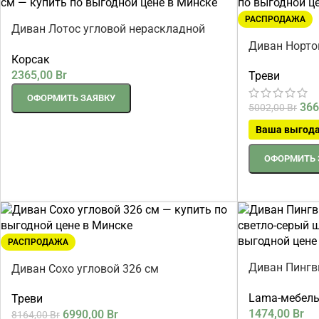
РАСПРОДАЖА
Диван Лотос угловой нераскладной
332 см
Диван Норто
Корсак
2365,00
Br
Треви
ОФОРМИТЬ ЗАЯВКУ
366
5002,00
Br
Ваша выгод
ОФОРМИТЬ 
РАСПРОДАЖА
Диван Пингв
Диван Сохо угловой 326 см
светло-серы
Lama-мебел
Треви
1474,00
Br
6990,00
Br
8164,00
Br