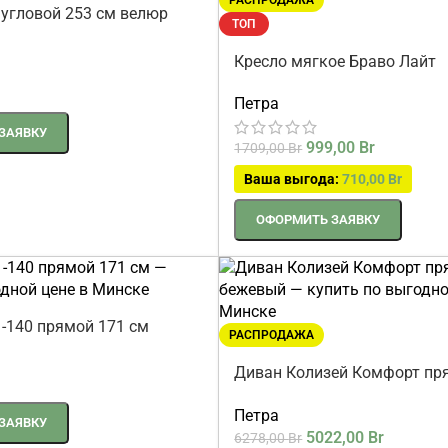
РАСПРОДАЖА
 угловой 253 см велюр
ТОП
Кресло мягкое Браво Лайт
Петра
ЗАЯВКУ
999,00
Br
1709,00
Br
Ваша выгода:
710,00
Br
ОФОРМИТЬ ЗАЯВКУ
1-140 прямой 171 см
РАСПРОДАЖА
ь
Диван Колизей Комфорт пр
бежевый
Петра
ЗАЯВКУ
5022,00
Br
6278,00
Br