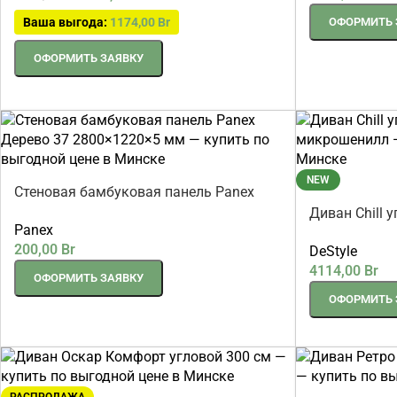
ОФОРМИТЬ 
Ваша выгода:
1174,00
Br
ОФОРМИТЬ ЗАЯВКУ
NEW
Стеновая бамбуковая панель Panex
Дерево 37 2800×1220×5 мм
Диван Chill 
Panex
микрошенил
200,00
Br
DeStyle
4114,00
Br
ОФОРМИТЬ ЗАЯВКУ
ОФОРМИТЬ 