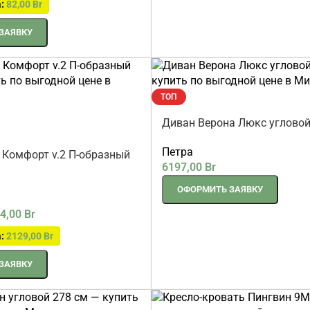
а:
82,00
Br
ЗАЯВКУ
ТОП
Диван Верона Люкс угловой
Петра
 Комфорт v.2 П-образный
6197,00
Br
ОФОРМИТЬ ЗАЯВКУ
4,00
Br
а:
2129,00
Br
ЗАЯВКУ