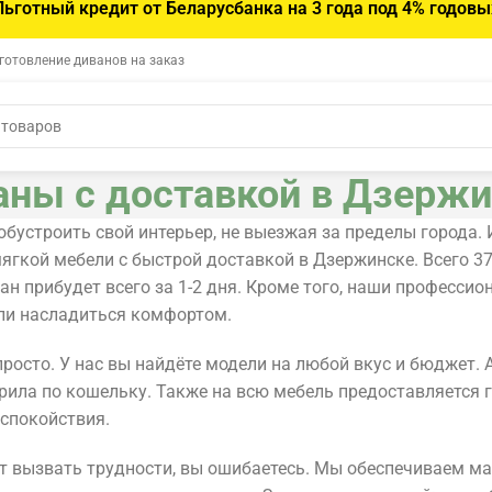
Льготный кредит от Беларусбанка на 3 года под 4% годовы
зготовление диванов на заказ
аны с доставкой в Дзержи
бустроить свой интерьер, не выезжая за пределы города. 
ягкой мебели с быстрой доставкой в Дзержинске. Всего 3
ан прибудет всего за 1-2 дня. Кроме того, наши професси
гли насладиться комфортом.
росто. У нас вы найдёте модели на любой вкус и бюджет. 
рила по кошельку. Также на всю мебель предоставляется 
 спокойствия.
ет вызвать трудности, вы ошибаетесь. Мы обеспечиваем м