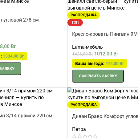
РАСПРОДАЖА
н угловой 278 см
ТОП
Кресло-кровать Пингвин 9М
8,00
Br
Lama-мебель
1012,00
Br
1426,00
Br
а:
1334,00
Br
Ваша выгода:
414,00
Br
ЗАЯВКУ
ОФОРМИТЬ ЗАЯВКУ
РАСПРОДАЖА
ин 3/14 прямой 220 см
Диван Браво Комфорт углов
й шенилл
ь
Петра