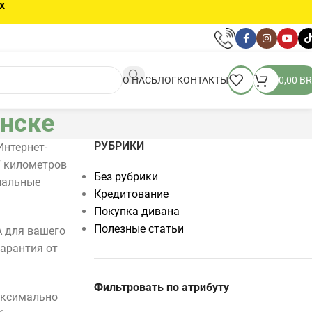
х
О НАС
БЛОГ
КОНТАКТЫ
0,00
BR
нске
РУБРИКИ
Интернет-
7 километров
Без рубрики
ональные
Кредитование
Покупка дивана
Полезные статьи
А для вашего
гарантия от
Фильтровать по атрибуту
аксимально