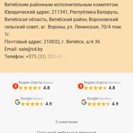
Витебским районным исполнительным комитетом.
Юридический адрес: 211341, Республика Беларусь,
Витебская область, Витебский район, Вороновский
сельский совет, аг. Вороны, ул. Ленинская, 70/4 пом.
1г.
Почтовый адрес: 210032, г. Витебск, а/я 36
Email:
sale@vd.by
Телефон:
+
3
7
5
(
3
3
)
3
2
3
-
4
0
-
3
Яндекс.Карты
Яндекс.Карты
Минск
Витебск
4.8
4.8
Google
Google
Минск
Витебск
4.9
4.9
О компании
Глоссарий мебельных терминов